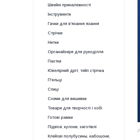
Швейні приналежності
Інструменти
Гачки для в'язання язання
Стрічки
Нитки
Органайзери для рукоділля
Паєтки
Ювелірний дріт, тейп стрічка
П'яльці
Спиці
Схеми для вишивки
Товари для творчості і хобі
Готові рамки
Підвіси, кулони, заготівлі
2
Клейові полубусины, кабошони,