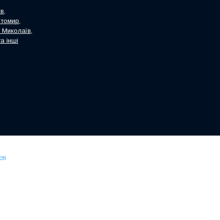
в,
итомир,
, Миколаїв,
а інші
ті