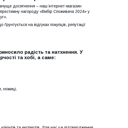
значуще досягнення – наш інтернет-магазин
 престижну нагороду «Вибір Споживача 2024» у
уг».
 ґрунтується на відгуках покупців, репутації
риносило радість та натхнення. У
чості та хобі, а саме:
, ножиці.
 клієнтів та експертів. Для нас це підтвердження