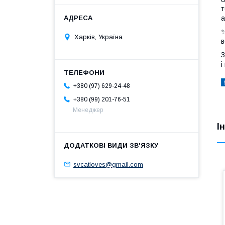
т
а
✨
Харків, Україна
в
З
і
+380 (97) 629-24-48
+380 (99) 201-76-51
Менеджер
І
svcatloves@gmail.com