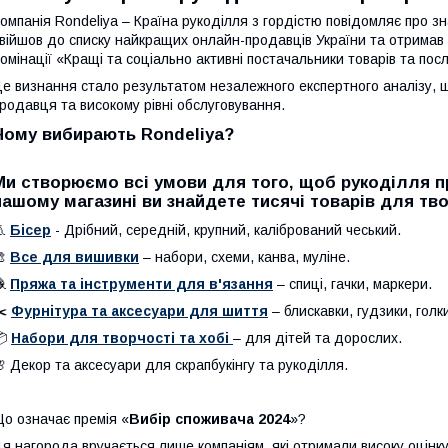
омпанія Rondeliya – Країна рукоділля з гордістю повідомляє про 
війшов до списку найкращих онлайн-продавців України та отримав
омінації «Кращі та соціально активні постачальники товарів та посл
е визнання стало результатом незалежного експертного аналізу, що
родавця та високому рівні обслуговування.
Чому вибирають Rondeliya?
Ми створюємо всі умови для того, щоб рукоділля п
нашому магазині ви знайдете тисячі товарів для твор
🧵
Бісер
- Дрібний, середній, крупний, калібрований чеський.
🎨
Все для вишивки
– набори, схеми, канва, муліне.
🧶
Пряжа та інструменти для в'язання
– спиці, гачки, маркери.
✂️
Фурнітура та аксесуари для шиття
– блискавки, гудзики, голки
📦
Набори для творчості та хобі
– для дітей та дорослих.
 Декор та аксесуари для скрапбукінгу та рукоділля.
о означає премія «
Вибір споживача 2024
»?
я нагорода вручається лише компаніям, які отримали високу оцінку