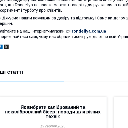
ого, що Rondeliya не просто магазин товарів для рукоділля, а надій
сортимент і турботу про клієнтів.
 Дякуємо нашим покупцям за довіру та підтримку! Саме ви допома
ершин.
авітайте на наш інтернет-магазин 👉
rondeliya.com.ua
 переконайтеся самі, чому нас обрали тисячі рукоділок по всій Україн
нші статті
Як вибрати калібрований та
некалібрований бісер: поради для різних
технік
19 серпня 2025