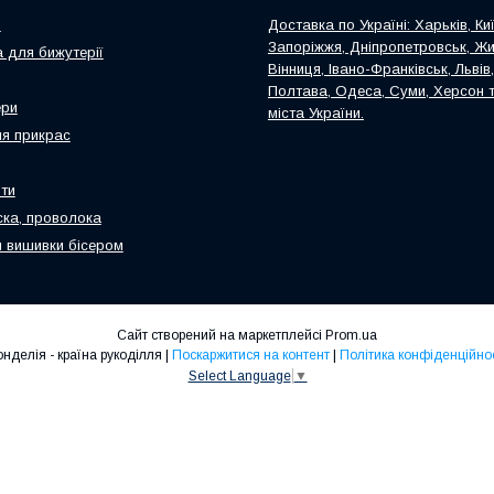
и
Доставка по Україні: Харьків, Киї
Запоріжжя, Дніпропетровськ, Ж
 для бижутерії
Вінниця, Івано-Франківськ, Львів
Полтава, Одеса, Суми, Херсон т
ери
міста України.
я прикрас
ти
ска, проволока
 вишивки бісером
Сайт створений на маркетплейсі
Prom.ua
Ронделія - країна рукоділля |
Поскаржитися на контент
|
Політика конфіденційнос
Select Language
▼