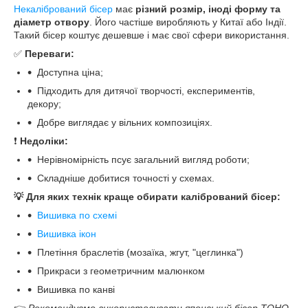
Некалібрований бісер
має
різний розмір, іноді форму та
діаметр отвору
. Його частіше виробляють у Китаї або Індії.
Такий бісер коштує дешевше і має свої сфери використання.
✅
Переваги:
Доступна ціна;
Підходить для дитячої творчості, експериментів,
декору;
Добре виглядає у вільних композиціях.
❗
Недоліки:
Нерівномірність псує загальний вигляд роботи;
Складніше добитися точності у схемах.
💡
Для яких технік краще обирати калібрований бісер:
Вишивка по схемі
Вишивка ікон
Плетіння браслетів (мозаїка, жгут, "цеглинка")
Прикраси з геометричним малюнком
Вишивка по канві