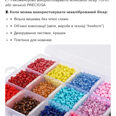
👉
Рекомендуємо використовувати японський бісер TOHO
або чеський PRECIOSA
.
🧵 Коли можна використовувати некалібрований бісер:
Вільна вишивка без чіткої схеми
Об'ємні композиції (квіти, вироби в техніці “freeform”)
Декорування листівок, іграшок
Плетіння для новачків