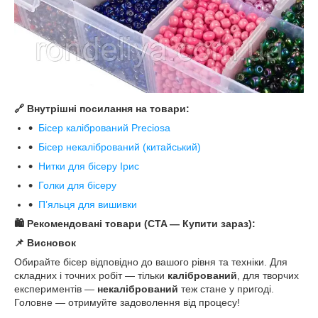
🔗
Внутрішні посилання на товари:
Бісер калібрований Preciosa
Бісер некалібрований (китайський)
Нитки для бісеру Ірис
Голки для бісеру
П’яльця для вишивки
🛍
️ Рекомендовані товари (CTA — Купити зараз):
📌
Висновок
Обирайте бісер відповідно до вашого рівня та техніки. Для
складних і точних робіт — тільки
калібрований
, для творчих
експериментів —
некалібрований
теж стане у пригоді.
Головне — отримуйте задоволення від процесу!