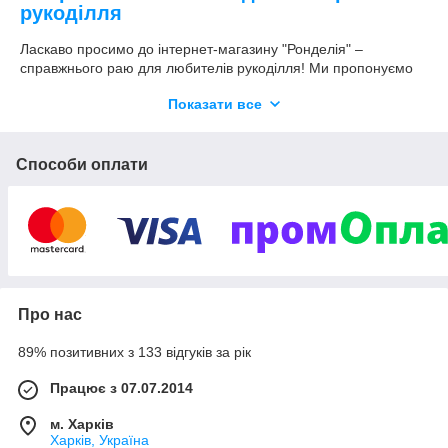
рукоділля
Ласкаво просимо до інтернет-магазину "Ронделія" –
справжнього раю для любителів рукоділля! Ми пропонуємо
широкий асортимент товарів для творчості та хобі, щоб кожен
Показати все
зміг знайти саме те, що потрібно для втілення своїх
найсміливіших ідей.
Наш каталог включає:
Способи оплати
Калібрований та некалібрований бісер
:
високоякісний китайський та чеський
бісер для найвибагливіших проєктів.
Атласні та органза стрічки
: різноманітні
кольори та розміри для прикрашання
ваших виробів.
Буси на нитці, керамічні та акрилові буси
:
Про нас
ідеальний вибір для створення
унікальних прикрас.
89% позитивних з 133 відгуків за рік
Швейні приналежності та інструменти
:
Працює з 07.07.2014
все необхідне для шиття, від голок до
швейних машин.
м. Харків
Гачки та спиці для в'язання
: широкий
Харків, Україна