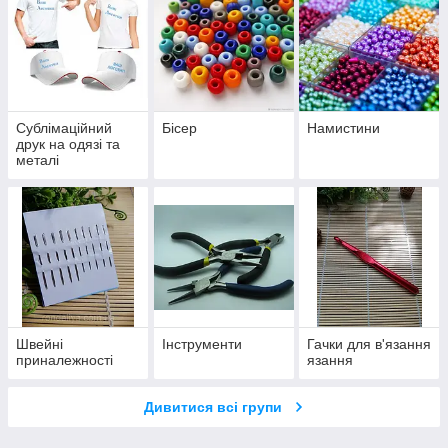
Сублімаційний
Бісер
Намистини
друк на одязі та
металі
Швейні
Інструменти
Гачки для в'язання
приналежності
язання
Дивитися всі групи