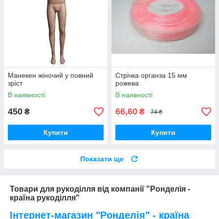
Манекен жіночий у повний
Стрічка органза 15 мм
зріст
рожева
В наявності
В наявності
450
66,60
₴
₴
74 ₴
Купити
Купити
Показати ще
Товари для рукоділля від компанії "Ронделія -
країна рукоділля"
Інтернет-магазин "Ронделія" - країна