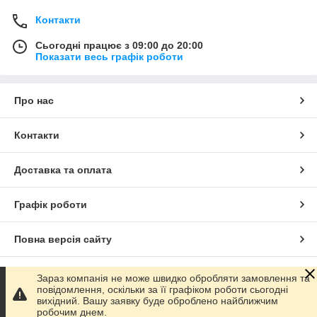
вибір розмірів та матеріалів для будь-
яких проєктів.
Контакти
Нитки мулине та Ірис
: різноманітні
Сьогодні працює з 09:00 до 20:00
кольори для вишивки та інших видів
Показати весь графік роботи
рукоділля.
Органайзери для рукоділля
: зручні
рішення для зберігання ваших
Про нас
матеріалів.
Паєтки, ювелірні троси, п’яльця
: все для
Контакти
створення оригінальних виробів.
Схеми для вишивки
: від класичних до
Доставка та оплата
сучасних дизайнів.
Фурнітура для біжутерії, булавки,
Графік роботи
ґудзики
: якісні деталі для вашої
творчості.
Повна версія сайту
Манекени пластикові та портновські
:
незамінні помічники для шиття та
демонстрації виробів.
Сайт створено на маркетплейсі
Prom.ua
Зараз компанія не може швидко обробляти замовлення та
повідомлення, оскільки за її графіком роботи сьогодні
Декор та багато іншого
: додаткові
вихідний. Вашу заявку буде оброблено найближчим
матеріали для завершення ваших
Політика конфіденційності
робочим днем.