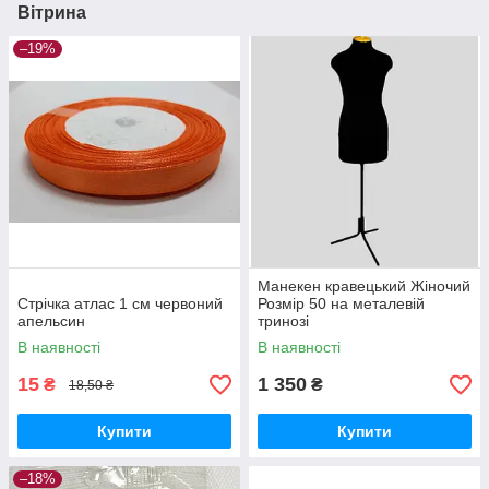
Вітрина
–19%
Манекен кравецький Жіночий
Стрічка атлас 1 см червоний
Розмір 50 на металевій
апельсин
тринозі
В наявності
В наявності
15
1 350
₴
₴
18,50 ₴
Купити
Купити
–18%