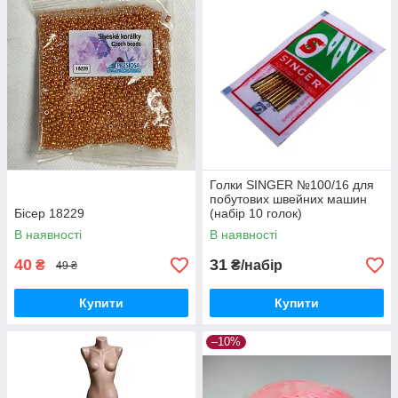
Голки SINGER №100/16 для
побутових швейних машин
Бісер 18229
(набір 10 голок)
В наявності
В наявності
40
31
₴
₴/набір
49 ₴
Купити
Купити
–10%