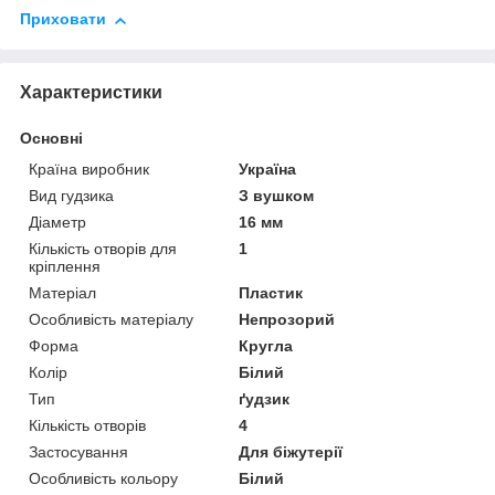
Приховати
Характеристики
Основні
Країна виробник
Україна
Вид гудзика
З вушком
Діаметр
16 мм
Кількість отворів для
1
кріплення
Матеріал
Пластик
Особливість матеріалу
Непрозорий
Форма
Кругла
Колір
Білий
Тип
ґудзик
Кількість отворів
4
Застосування
Для біжутерії
Особливість кольору
Білий