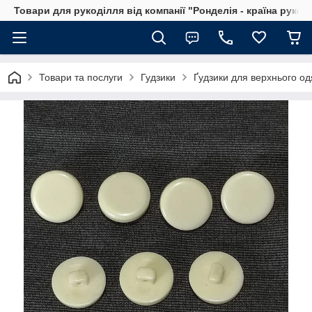
Товари для рукоділля від компанії "Ронделія - країна рукод
Товари та послуги
Гудзики
Ґудзики для верхнього од