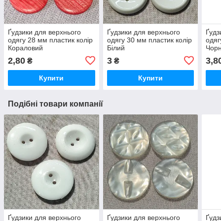
Ґудзики для верхнього
Ґудзики для верхнього
Ґудз
одягу 28 мм пластик колір
одягу 30 мм пластик колір
одяг
Кораловий
Білий
Чор
2,80
3
3,8
₴
₴
Купити
Купити
Подібні товари компанії
Ґудзики для верхнього
Ґудзики для верхнього
Ґудз