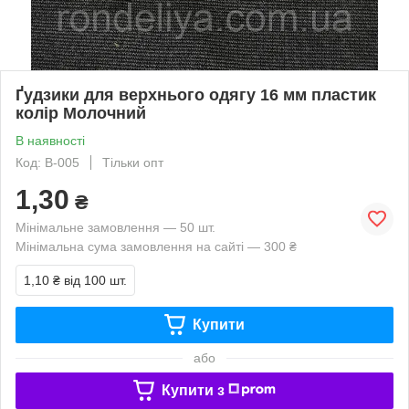
Ґудзики для верхнього одягу 16 мм пластик
колір Молочний
В наявності
Код: B-005
Тільки опт
1,30
₴
Мінімальне замовлення — 50 шт.
Мінімальна сума замовлення на сайті — 300 ₴
1,10 ₴
від 100 шт.
Купити
або
Купити з