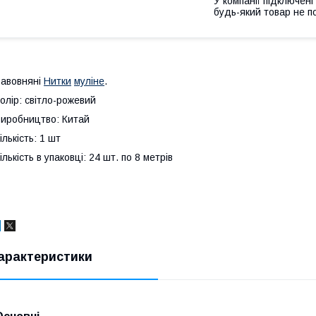
У компанії підключені
будь-який товар не п
авовняні
Нитки
муліне
.
олір: світло-рожевий
иробництво: Китай
ількість: 1 шт
ількість в упаковці: 24 шт. по 8 метрів
арактеристики