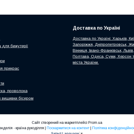
Доставка по Україні
и
Доставка по Україні: Харьків, Киї
Запоріжжя, Дніпропетровськ, Ж
 для бижутерії
Вінниця, Івано-Франківськ, Львів
Полтава, Одеса, Суми, Херсон т
ери
міста України.
я прикрас
ти
ска, проволока
 вишивки бісером
Сайт створений на маркетплейсі
Prom.ua
Ронделія - країна рукоділля |
Поскаржитися на контент
|
Політика конфіденційнос
Select Language
▼