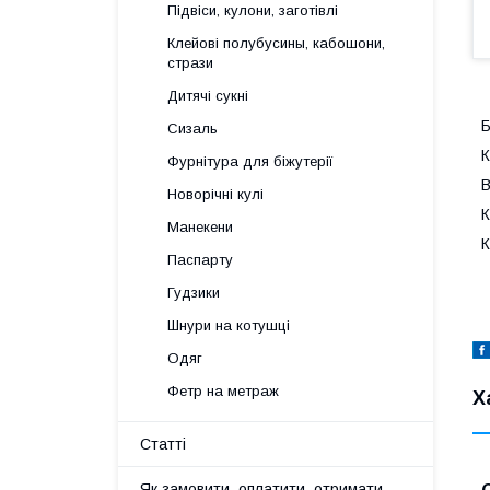
Підвіси, кулони, заготівлі
Клейові полубусины, кабошони,
стрази
Дитячі сукні
Б
Сизаль
К
Фурнітура для біжутерії
В
Новорічні кулі
К
Манекени
К
Паспарту
Гудзики
Шнури на котушці
Одяг
Фетр на метраж
Х
Статті
Як замовити, оплатити, отримати