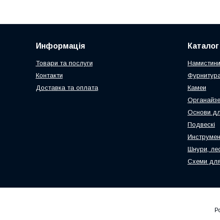
Информація
Каталог
Товари та послуги
Намистин
Контакти
Фурнитура
Доставка та оплата
Камеи
Органайз
Основи дл
Подвескі
Инструмен
Шнури, ле
Схеми для