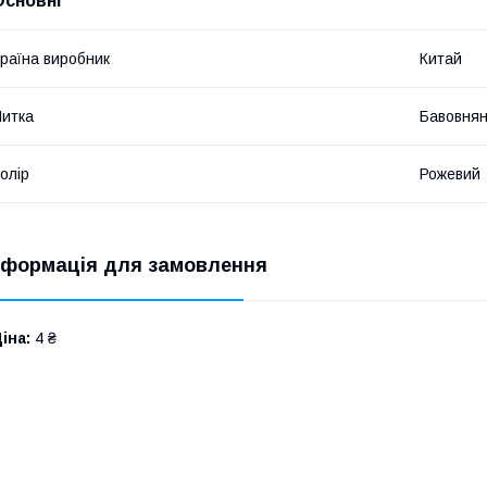
Основні
раїна виробник
Китай
итка
Бавовня
олір
Рожевий
нформація для замовлення
іна:
4 ₴