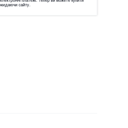
 електронні платежі. Тепер ви можете купити
окидаючи сайту.