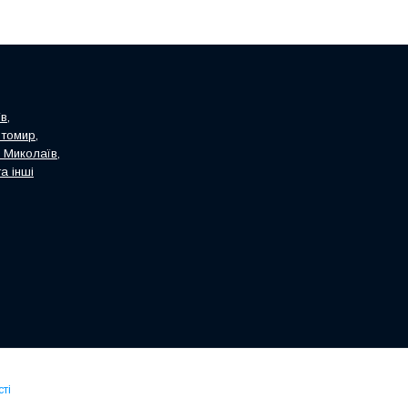
в,
итомир,
, Миколаїв,
а інші
ті