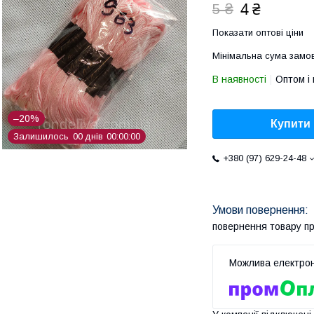
4 ₴
5 ₴
Показати оптові ціни
Мінімальна сума замов
В наявності
Оптом і 
–20%
Купити
Залишилось
0
0
днів
0
0
0
0
0
0
+380 (97) 629-24-48
повернення товару п