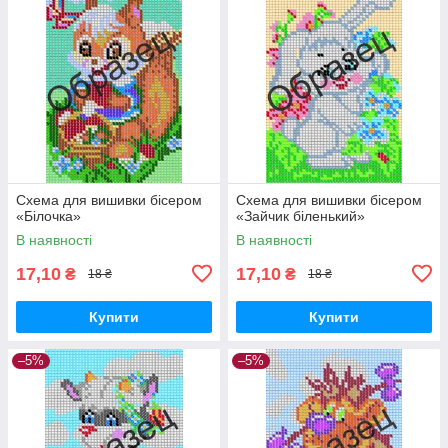
Схема для вишивки бісером
Схема для вишивки бісером
«Білочка»
«Зайчик біленький»
В наявності
В наявності
17,10
17,10
₴
₴
18 ₴
18 ₴
Купити
Купити
–5%
–5%