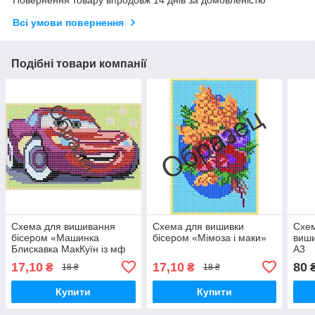
Повернення товару впродовж 14 днів за домовленістю
Всі умови повернення
Подібні товари компанії
Схема для вишивання
Схема для вишивки
Схем
бісером «Машинка
бісером «Мімоза і маки»
виши
Блискавка МакКуїн із мф
А3
Тачки»
17,10
17,10
80
₴
₴
18 ₴
18 ₴
Купити
Купити