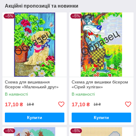
Акційні пропозиції та новинки
–5%
–5%
Схема для вишивання
Схема для вишивки бісером
бісером «Маленький друг»
«Сірий хуліган»
В наявності
В наявності
17,10
17,10
₴
₴
18 ₴
18 ₴
Купити
Купити
–5%
–5%