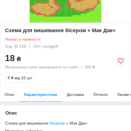
Схема для вишивання бісером « Мак Дак»
Немає в наявності
Код: М 128
Опт і роздріб
18
₴
Мінімальна сума замовлення на сайті — 300 ₴
8 ₴
від 10 шт.
Опис
Характеристики
Доставка
Оплата
Умови 
Опис
Схема для вишивання
бісером
« Мак Дак»
Матеріал: габардин