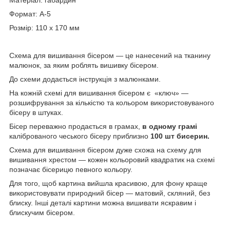
Формат: А-5
Розмір: 110 х 170 мм
Схема для вишивання бісером — це нанесений на тканину
малюнок, за яким роблять вишивку бісером.
До схеми додається інструкція з малюнками.
На кожній схемі для вишивання бісером є «ключ» —
розшифрування за кількістю та кольором використовуваного
бісеру в штуках.
Бісер переважно продається в грамах,
в одному грамі
каліброваного чеського бісеру приблизно
100 шт бисерин.
Схема для вишивання бісером дуже схожа на схему для
вишивання хрестом — кожен кольоровий квадратик на схемі
позначає бісерицю певного кольору.
Для того, щоб картина вийшла красивою, для фону краще
використовувати природний бісер — матовий, скляний, без
блиску. Інші деталі картини можна вишивати яскравим і
блискучим бісером.