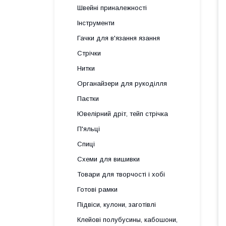
Швейні приналежності
Інструменти
Гачки для в'язання язання
Стрічки
Нитки
Органайзери для рукоділля
Паєтки
Ювелірний дріт, тейп стрічка
П'яльці
Спиці
Схеми для вишивки
Товари для творчості і хобі
Готові рамки
Підвіси, кулони, заготівлі
Клейові полубусины, кабошони,