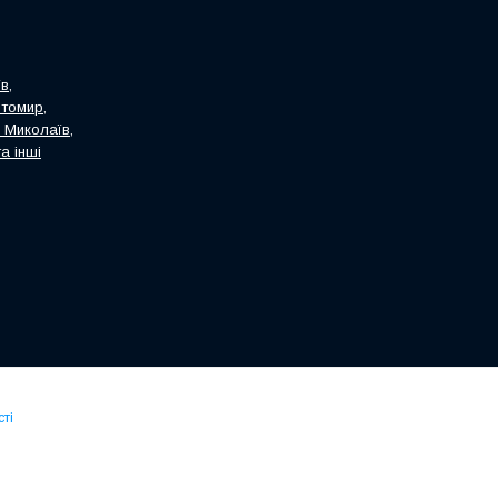
в,
итомир,
, Миколаїв,
а інші
ті