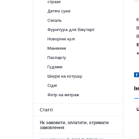
стрази
Дитячі сукні
К
Сизаль
В
Фурнітура для біжутерії
В
Новорічні кулі
Манекени
Паспарту
Гудзики
Шнури на котушці
Одяг
І
Фетр на метраж
Ц
Статті
Як замовити, оплатити, отримати
замовлення