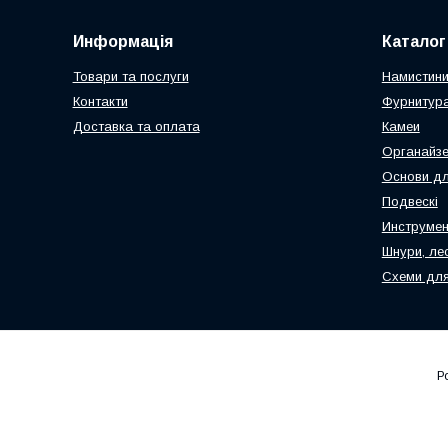
Информація
Каталог
Товари та послуги
Намистин
Контакти
Фурнитура
Доставка та оплата
Камеи
Органайз
Основи дл
Подвескі
Инструмен
Шнури, ле
Схеми для