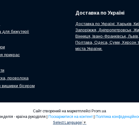
Доставка по Україні
и
Доставка по Україні: Харьків, Киї
Запоріжжя, Дніпропетровськ, Ж
 для бижутерії
Вінниця, Івано-Франківськ, Львів
Полтава, Одеса, Суми, Херсон т
ери
міста України.
я прикрас
ти
ска, проволока
 вишивки бісером
Сайт створений на маркетплейсі
Prom.ua
Ронделія - країна рукоділля |
Поскаржитися на контент
|
Політика конфіденційнос
Select Language
▼