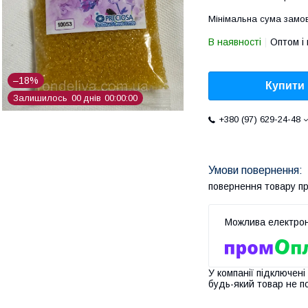
Мінімальна сума замов
В наявності
Оптом і 
–18%
Купити
Залишилось
0
0
днів
0
0
0
0
0
0
+380 (97) 629-24-48
повернення товару п
У компанії підключені
будь-який товар не п