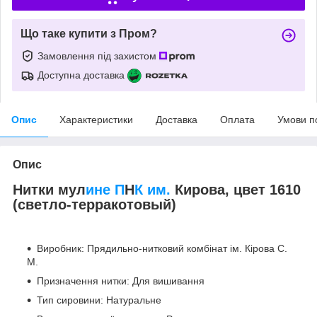
Що таке купити з Пром?
Замовлення під захистом
Доступна доставка
Опис
Характеристики
Доставка
Оплата
Умови п
Опис
Нитки мул
ине П
Н
К им.
Кирова, цвет 1610
(светло-терракотовый)
Виробник: Прядильно-нитковий комбінат ім. Кірова С.
М.
Призначення нитки: Для вишивання
Тип сировини: Натуральне