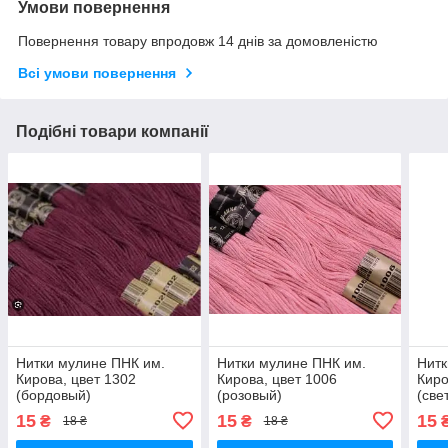
Умови повернення
Повернення товару впродовж 14 днів за домовленістю
Всі умови повернення
Подібні товари компанії
Нитки мулине ПНК им.
Нитки мулине ПНК им.
Нитк
Кирова, цвет 1302
Кирова, цвет 1006
Киро
(бордовый)
(розовый)
(све
15
15
15
₴
₴
18 ₴
18 ₴