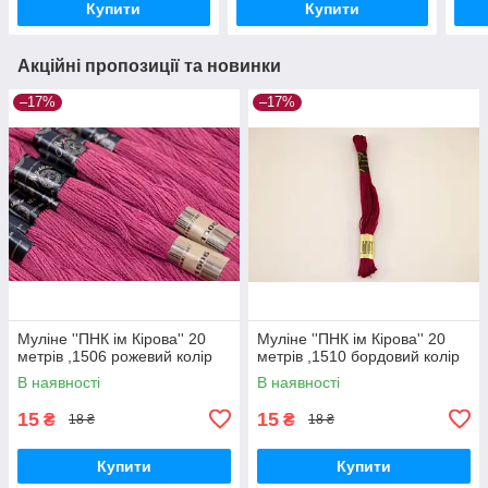
Купити
Купити
Акційні пропозиції та новинки
–17%
–17%
Муліне ''ПНК ім Кірова'' 20
Муліне ''ПНК ім Кірова'' 20
метрів ,1506 рожевий колір
метрів ,1510 бордовий колір
В наявності
В наявності
15
15
₴
₴
18 ₴
18 ₴
Купити
Купити