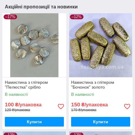
Акційні пропозиції та новинки
–17%
–12%
Намистина з глітером
Намистина з глітером
"Пелюстка" срібло
"Бочонок" золото
В наявності
В наявності
100
150
₴/упаковка
₴/упаковка
120 ₴/упаковка
170 ₴/упаковка
Купити
Купити
–12%
–12%