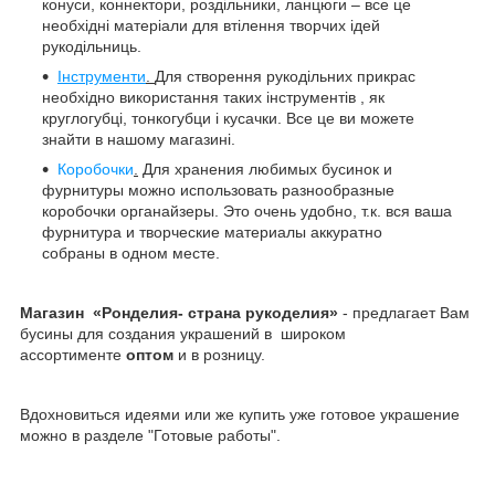
конуси, коннектори, роздільники, ланцюги – все це
необхідні матеріали для втілення творчих ідей
рукодільниць.
Інструменти
.
Для створення рукодільних прикрас
необхідно використання таких інструментів , як
круглогубці, тонкогубци і кусачки. Все це ви можете
знайти в нашому магазині.
Коробочки
.
Для хранения любимых бусинок и
фурнитуры можно использовать разнообразные
коробочки органайзеры. Это очень удобно, т.к. вся ваша
фурнитура и творческие материалы аккуратно
собраны в одном месте.
Магазин «Ронделия- страна рукоделия»
- предлагает Вам
бусины для создания украшений в широком
ассортименте
оптом
и в розницу.
Вдохновиться идеями или же купить уже готовое украшение
можно в разделе "Готовые работы".