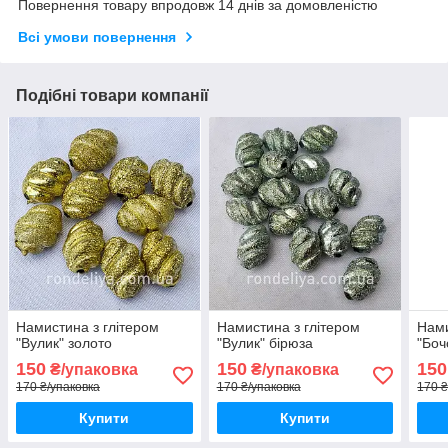
Повернення товару впродовж 14 днів за домовленістю
Всі умови повернення
Подібні товари компанії
Намистина з глітером
Намистина з глітером
Нами
"Вулик" золото
"Вулик" бірюза
"Боч
150
150
150
₴/упаковка
₴/упаковка
170 ₴/упаковка
170 ₴/упаковка
170 ₴
Купити
Купити