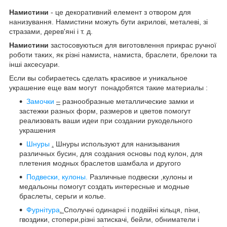
Намистини
- це декоративний елемент з отвором для
нанизування. Намистини можуть бути акрилові, металеві, зі
стразами, дерев'яні і т. д.
Намистини
застосовуються для виготовлення прикрас ручної
роботи таких, як різні намиста, намиста, браслети, брелоки та
інші аксесуари.
Если вы собираетесь сделать красивое и уникальное
украшение еще вам могут понадобятся такие материалы :
Замочки
–
разнообразные металлические замки и
застежки разных форм, размеров и цветов помогут
реализовать ваши идеи при создании рукодельного
украшения
Шнуры
.
Шнуры используют для нанизывания
различных бусин, для создания основы под кулон, для
плетения модных браслетов шамбала и другого
Подвески, кулоны.
Различные подвески ,кулоны и
медальоны помогут создать интересные и модные
браслеты, серьги и колье.
Фурнітура
.
Сполучні одинарні і подвійні кільця, піни,
гвоздики, стопери,різні затискачі, бейли, обниматели і