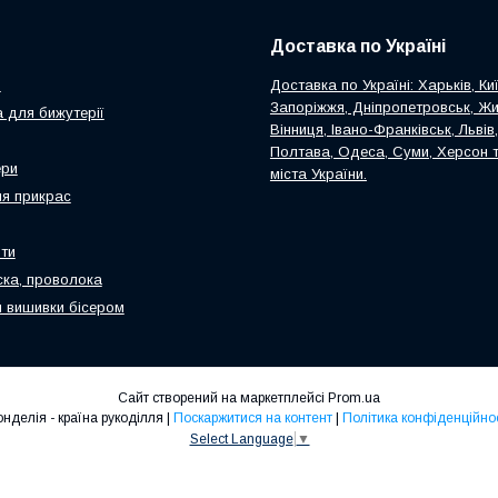
Доставка по Україні
и
Доставка по Україні: Харьків, Киї
Запоріжжя, Дніпропетровськ, Ж
 для бижутерії
Вінниця, Івано-Франківськ, Львів
Полтава, Одеса, Суми, Херсон т
ери
міста України.
я прикрас
ти
ска, проволока
 вишивки бісером
Сайт створений на маркетплейсі
Prom.ua
Ронделія - країна рукоділля |
Поскаржитися на контент
|
Політика конфіденційнос
Select Language
▼