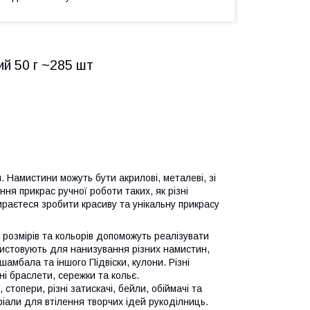
ий 50 г ~285 шт
 Намистини можуть бути акрилові, металеві, зі
ня прикрас ручної роботи таких, як різні
ираєтеся зробити красиву та унікальну прикрасу
, розмірів та кольорів допоможуть реалізувати
ристовують для нанизування різних намистин,
амбала та іншого Підвіски, кулони. Різні
ні браслети, сережки та кольє.
 стопери, різні затискачі, бейли, обіймачі та
ріали для втілення творчих ідей рукоділниць.