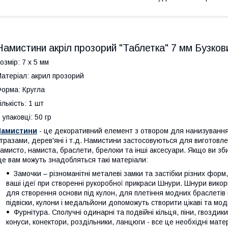
Намистини акріл прозорий "Таблетка" 7 мм Бузков
озмір: 7 х 5 мм
атеріал: акрил прозорий
орма: Кругла
ількість: 1 шт
 упаковці: 50 гр
Намистини
- це декоративний елемент з отвором для нанизування.
тразами, дерев'яні і т.д. Намистини застосовуються для виготовлен
амисто, намиста, браслети, брелоки та інші аксесуари. Якщо ви зб
е вам можуть знадобляться такі матеріали:
Замочки – різноманітні металеві замки та застібки різних форм
ваші ідеї при створенні рукоробної прикраси Шнури. Шнури вико
для створення основи під кулон, для плетіння модних браслетів ш
підвіски, кулони і медальйони допоможуть створити цікаві та мод
Фурнітура. Сполучні одинарні та подвійні кільця, піни, гвоздики,
конуси, конектори, роздільники, ланцюги - все це необхідні мате