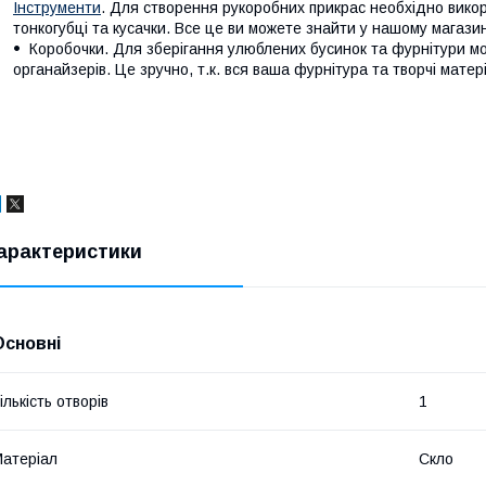
Інструменти
. Для створення рукоробних прикрас необхідно викори
тонкогубці та кусачки. Все це ви можете знайти у нашому магазин
Коробочки. Для зберігання улюблених бусинок та фурнітури мо
органайзерів. Це зручно, т.к. вся ваша фурнітура та творчі матер
арактеристики
Основні
ількість отворів
1
атеріал
Скло