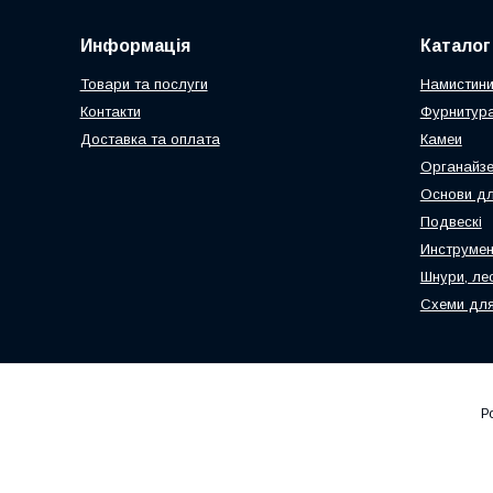
Информація
Каталог
Товари та послуги
Намистин
Контакти
Фурнитура
Доставка та оплата
Камеи
Органайз
Основи дл
Подвескі
Инструмен
Шнури, ле
Схеми для