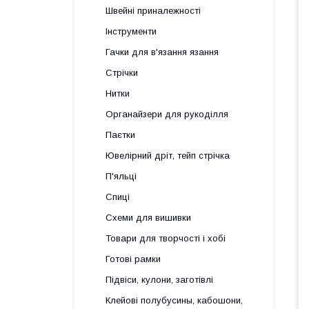
Швейні приналежності
Інструменти
Гачки для в'язання язання
Стрічки
Нитки
Органайзери для рукоділля
Паєтки
Ювелірний дріт, тейп стрічка
П'яльці
Спиці
Схеми для вишивки
Товари для творчості і хобі
Готові рамки
Підвіси, кулони, заготівлі
Клейові полубусины, кабошони,