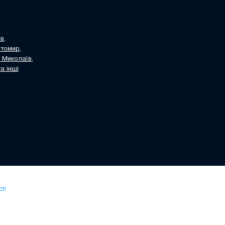
в,
итомир,
, Миколаїв,
а інші
ті