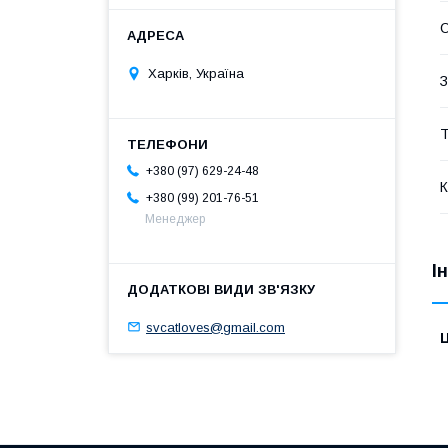
О
Харків, Україна
З
Т
+380 (97) 629-24-48
К
+380 (99) 201-76-51
Менеджер
І
svcatloves@gmail.com
Ц