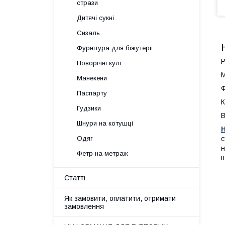
стрази
Дитячі сукні
Сизаль
Фурнітура для біжутерії
Р
Новорічні кулі
М
Манекени
Ф
Паспарту
К
Гудзики
В
Шнури на котушці
с
Одяг
н
Фетр на метраж
щ
Статті
Як замовити, оплатити, отримати
замовлення