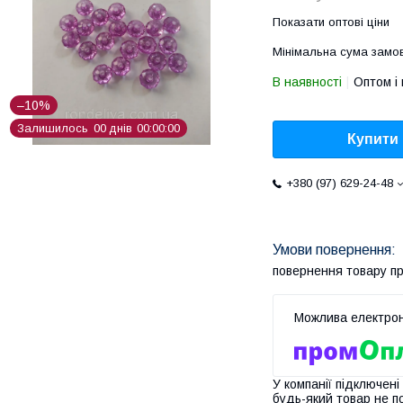
Показати оптові ціни
Мінімальна сума замов
В наявності
Оптом і 
–10%
Залишилось
0
0
днів
0
0
0
0
0
0
Купити
+380 (97) 629-24-48
повернення товару п
У компанії підключені
будь-який товар не п