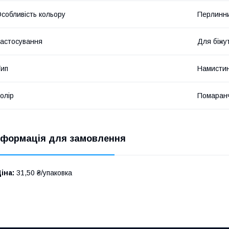
собливість кольору
Перлинн
астосування
Для біжут
ип
Намисти
олір
Помаран
нформація для замовлення
іна:
31,50 ₴/упаковка