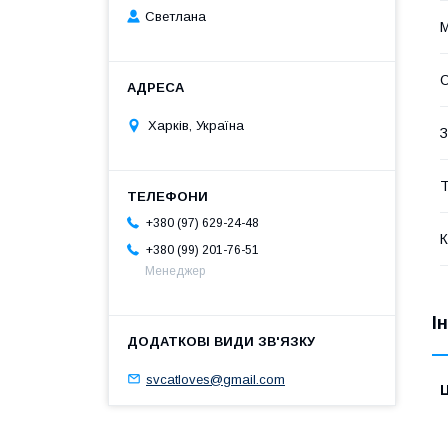
Светлана
М
О
Харків, Україна
З
Т
+380 (97) 629-24-48
К
+380 (99) 201-76-51
Менеджер
І
svcatloves@gmail.com
Ц