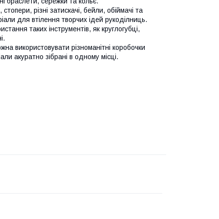
ні браслети, сережки та кольє.
 стопери, різні затискачі, бейли, обіймачі та
ріали для втілення творчих ідей рукоділниць.
стання таких інструментів, як круглогубці,
і.
жна використовувати різноманітні коробочки
іали акуратно зібрані в одному місці.