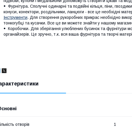
підвіски, кулони і медальйони допоможуть створити цікаві та мод
Фурнітура. Сполучні одинарні та подвійні кільця, піни, гвоздики,
конуси, конектори, роздільники, ланцюги - все це необхідні мате
Інструменти
. Для створення рукоробних прикрас необхідно викори
тонкогубці та кусачки. Все це ви можете знайти у нашому магазин
Коробочки. Для зберігання улюблених бусинок та фурнітури мо
органайзерів. Це зручно, т.к. вся ваша фурнітура та творчі матер
арактеристики
Основні
ількість отворів
1