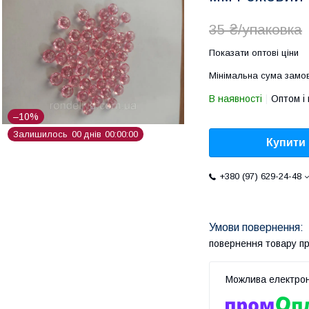
35 ₴/упаковка
Показати оптові ціни
Мінімальна сума замов
В наявності
Оптом і 
–10%
Залишилось
0
0
днів
0
0
0
0
0
0
Купити
+380 (97) 629-24-48
повернення товару п