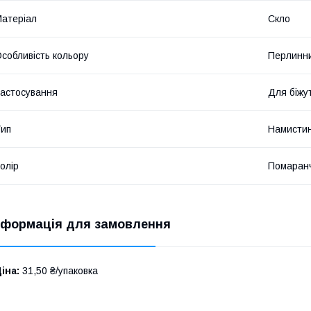
атеріал
Скло
собливість кольору
Перлинн
астосування
Для біжут
ип
Намисти
олір
Помаран
нформація для замовлення
іна:
31,50 ₴/упаковка