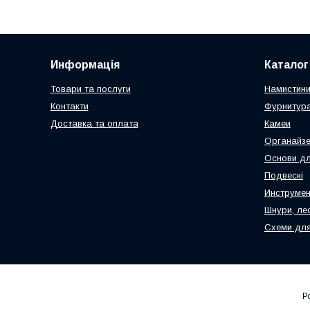
Информація
Каталог
Товари та послуги
Намистин
Контакти
Фурнитура
Доставка та оплата
Камеи
Органайз
Основи дл
Подвескі
Инструмен
Шнури, ле
Схеми для