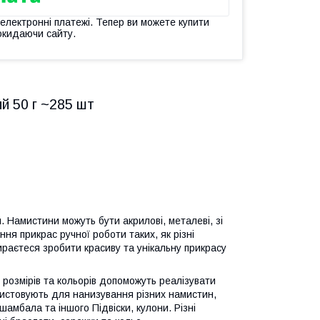
 електронні платежі. Тепер ви можете купити
окидаючи сайту.
й 50 г ~285 шт
 Намистини можуть бути акрилові, металеві, зі
ня прикрас ручної роботи таких, як різні
ираєтеся зробити красиву та унікальну прикрасу
, розмірів та кольорів допоможуть реалізувати
ристовують для нанизування різних намистин,
амбала та іншого Підвіски, кулони. Різні