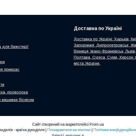
Доставка по Україні
и
Доставка по Україні: Харьків, Киї
Запоріжжя, Дніпропетровськ, Ж
 для бижутерії
Вінниця, Івано-Франківськ, Львів
Полтава, Одеса, Суми, Херсон т
ери
міста України.
я прикрас
ти
ска, проволока
 вишивки бісером
Сайт створений на маркетплейсі
Prom.ua
Ронделія - країна рукоділля |
Поскаржитися на контент
|
Політика конфіденційнос
Select Language
▼