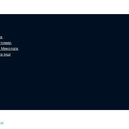
в,
итомир,
, Миколаїв,
а інші
ті