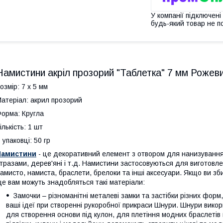
У компанії підключені
будь-який товар не п
Намистини акріл прозорий "Таблетка" 7 мм Рожеви
озмір: 7 х 5 мм
атеріал: акрил прозорий
орма: Кругла
ількість: 1 шт
 упаковці: 50 гр
Намистини
- це декоративний елемент з отвором для нанизування.
тразами, дерев'яні і т.д. Намистини застосовуються для виготовлен
амисто, намиста, браслети, брелоки та інші аксесуари. Якщо ви зб
е вам можуть знадобляться такі матеріали:
Замочки – різноманітні металеві замки та застібки різних форм
ваші ідеї при створенні рукоробної прикраси Шнури. Шнури вико
для створення основи під кулон, для плетіння модних браслетів ш