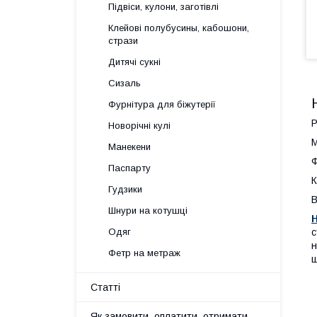
Підвіси, кулони, заготівлі
Клейові полубусины, кабошони,
стрази
Дитячі сукні
Сизаль
Фурнітура для біжутерії
Р
Новорічні кулі
М
Манекени
Ф
Паспарту
К
Гудзики
В
Шнури на котушці
с
Одяг
н
Фетр на метраж
щ
Статті
Як замовити, оплатити, отримати