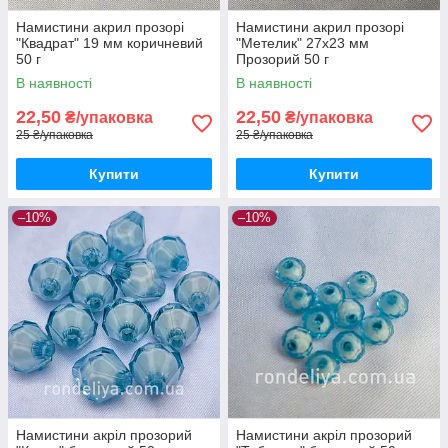
Намистини акрил прозорі
Намистини акрил прозорі
"Квадрат" 19 мм коричневий
"Метелик" 27х23 мм
50 г
Прозорий 50 г
В наявності
В наявності
22,50
22,50
₴/упаковка
₴/упаковка
25 ₴/упаковка
25 ₴/упаковка
Купити
Купити
–10%
–10%
Намистини акріл прозорий
Намистини акріл прозорий