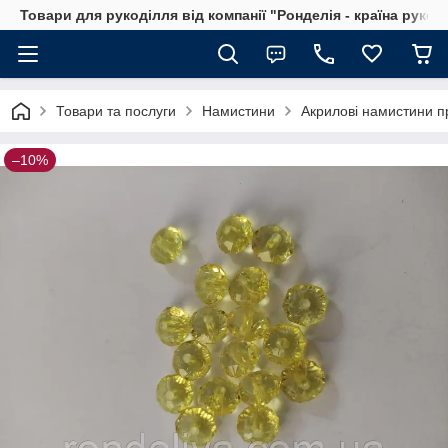
Товари для рукоділля від компанії "Ронделія - країна рукод
Товари та послуги
Намистини
Акрилові намистини п
–10%