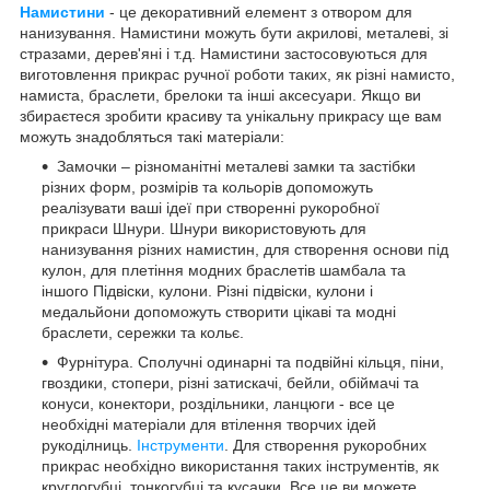
Намистини
- це декоративний елемент з отвором для
нанизування. Намистини можуть бути акрилові, металеві, зі
стразами, дерев'яні і т.д. Намистини застосовуються для
виготовлення прикрас ручної роботи таких, як різні намисто,
намиста, браслети, брелоки та інші аксесуари. Якщо ви
збираєтеся зробити красиву та унікальну прикрасу ще вам
можуть знадобляться такі матеріали:
Замочки – різноманітні металеві замки та застібки
різних форм, розмірів та кольорів допоможуть
реалізувати ваші ідеї при створенні рукоробної
прикраси Шнури. Шнури використовують для
нанизування різних намистин, для створення основи під
кулон, для плетіння модних браслетів шамбала та
іншого Підвіски, кулони. Різні підвіски, кулони і
медальйони допоможуть створити цікаві та модні
браслети, сережки та кольє.
Фурнітура. Сполучні одинарні та подвійні кільця, піни,
гвоздики, стопери, різні затискачі, бейли, обіймачі та
конуси, конектори, роздільники, ланцюги - все це
необхідні матеріали для втілення творчих ідей
рукоділниць.
Інструменти
. Для створення рукоробних
прикрас необхідно використання таких інструментів, як
круглогубці, тонкогубці та кусачки. Все це ви можете