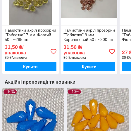
Намистини акріл прозорий
Намистини акріл прозорий
Нами
"Таблетка" 7 мм Жовтий
"Таблетка" 9 мм
"Таб
50 г ~285 шт
Коричньовий 50 г ~200 шт
Фіол
31,50
31,50
₴/
₴/
27
₴
упаковка
упаковка
35 ₴/упаковка
35 ₴/упаковка
30 ₴/
Купити
Купити
Акційні пропозиції та новинки
–10%
–10%