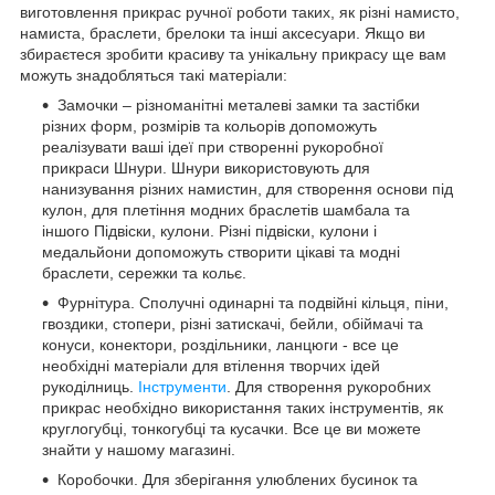
виготовлення прикрас ручної роботи таких, як різні намисто,
намиста, браслети, брелоки та інші аксесуари. Якщо ви
збираєтеся зробити красиву та унікальну прикрасу ще вам
можуть знадобляться такі матеріали:
Замочки – різноманітні металеві замки та застібки
різних форм, розмірів та кольорів допоможуть
реалізувати ваші ідеї при створенні рукоробної
прикраси Шнури. Шнури використовують для
нанизування різних намистин, для створення основи під
кулон, для плетіння модних браслетів шамбала та
іншого Підвіски, кулони. Різні підвіски, кулони і
медальйони допоможуть створити цікаві та модні
браслети, сережки та кольє.
Фурнітура. Сполучні одинарні та подвійні кільця, піни,
гвоздики, стопери, різні затискачі, бейли, обіймачі та
конуси, конектори, роздільники, ланцюги - все це
необхідні матеріали для втілення творчих ідей
рукоділниць.
Інструменти
. Для створення рукоробних
прикрас необхідно використання таких інструментів, як
круглогубці, тонкогубці та кусачки. Все це ви можете
знайти у нашому магазині.
Коробочки. Для зберігання улюблених бусинок та