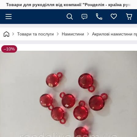
Товари для рукоділля від компанії "Ронделія - країна рукод
Товари та послуги
Намистини
Акрилові намистини п
–10%