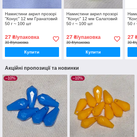
Намистини акрил прозорі
Намистини акрил прозорі
Нами
"Конус" 12 мм Гранатовий
"Конус" 12 мм Салатовий
"Кон
50 г ~ 100 шт
50 г ~ 100 шт
50 г
27
27
27
₴/упаковка
₴/упаковка
₴
30 ₴/упаковка
30 ₴/упаковка
30 ₴/
Купити
Купити
Акційні пропозиції та новинки
–10%
–10%