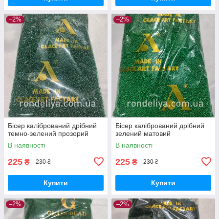
–2%
–2%
Бісер калібрований дрібний
Бісер калібрований дрібний
темно-зелений прозорий
зелений матовий
В наявності
В наявності
225
225
₴
₴
230 ₴
230 ₴
Купити
Купити
–2%
–2%