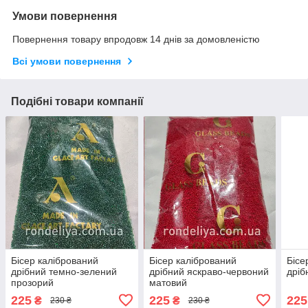
Умови повернення
Повернення товару впродовж 14 днів за домовленістю
Всі умови повернення
Подібні товари компанії
Бісер калібрований
Бісер калібрований
Бісе
дрібний темно-зелений
дрібний яскраво-червоний
дріб
прозорий
матовий
225
225
225
₴
₴
230 ₴
230 ₴