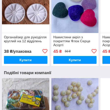
Органайзер для рукоділля
Намистини акріл з
Нами
круглий на 12 відділень
покриттям Флок Серце
покр
Асорті
Асор
38
45
45
₴/упаковка
₴
50 ₴
Купити
Купити
Подібні товари компанії