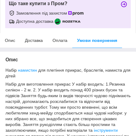
Що таке купити з Пром?
Замовлення під захистом
Доступна доставка
Опис
Доставка
Оплата
Умови повернення
Опис
Набір
намистин
для плетіння прикрас, браслетів, намиста для
дітей
Набір для виготовлення прикрас У набір входить: 1.Резинка
силікон - 2 м. 2. У набір входить понад 400 різних бусин та
підвісів Заняття будь-яким із видів творчості чудово піднімають
настрій, допомагають розслабитися та відпочити від
повсякденних турбот. Тому ми просто впевнені, що всім
любителям хенд-мейду сподобаються наші чудові набори: у
них зібрано все, що знадобиться для створення цікавих
виробів. Заняття рукоділлям стають більш простими та
захоплюючими, якщо потрібні матеріали та
інструменти
знаходяться прямо під рукою. У нашому інтернет-магазині ви