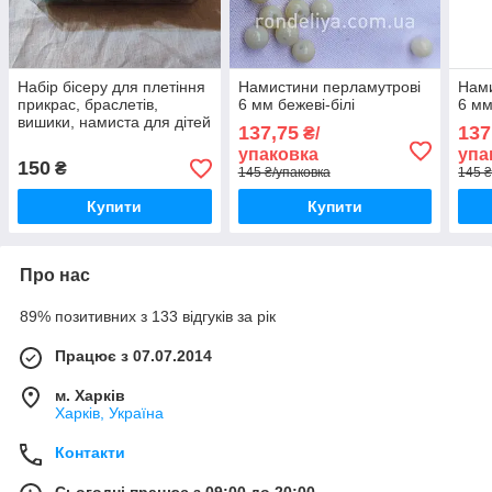
Набір бісеру для плетіння
Намистини перламутрові
Нами
прикрас, браслетів,
6 мм бежеві-білі
6 мм
вишики, намиста для дітей
137,75
137
₴/
упаковка
упа
150
₴
145 ₴/упаковка
145 ₴
Купити
Купити
Про нас
89% позитивних з 133 відгуків за рік
Працює з 07.07.2014
м. Харків
Харків, Україна
Контакти