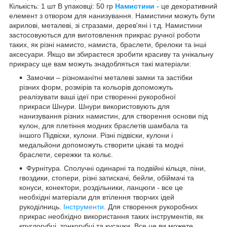
Кількість: 1 шт В упаковці: 50 гр
Намистини
- це декоративний
елемент з отвором для нанизування. Намистини можуть бути
акрилові, металеві, зі стразами, дерев'яні і т.д. Намистини
застосовуються для виготовлення прикрас ручної роботи
таких, як різні намисто, намиста, браслети, брелоки та інші
аксесуари. Якщо ви збираєтеся зробити красиву та унікальну
прикрасу ще вам можуть знадобляться такі матеріали:
Замочки – різноманітні металеві замки та застібки
різних форм, розмірів та кольорів допоможуть
реалізувати ваші ідеї при створенні рукоробної
прикраси Шнури. Шнури використовують для
нанизування різних намистин, для створення основи під
кулон, для плетіння модних браслетів шамбала та
іншого Підвіски, кулони. Різні підвіски, кулони і
медальйони допоможуть створити цікаві та модні
браслети, сережки та кольє.
Фурнітура. Сполучні одинарні та подвійні кільця, піни,
гвоздики, стопери, різні затискачі, бейли, обіймачі та
конуси, конектори, роздільники, ланцюги - все це
необхідні матеріали для втілення творчих ідей
рукоділниць.
Інструменти
. Для створення рукоробних
прикрас необхідно використання таких інструментів, як
круглогубці, тонкогубці та кусачки. Все це ви можете