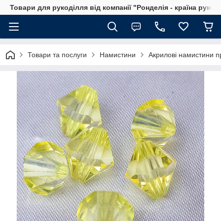
Товари для рукоділля від компанії "Ронделія - країна рукод
Товари та послуги
Намистини
Акрилові намистини п