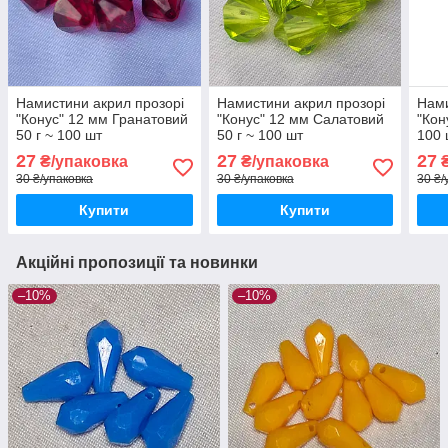
Намистини акрил прозорі
Намистини акрил прозорі
Нами
"Конус" 12 мм Гранатовий
"Конус" 12 мм Салатовий
"Кон
50 г ~ 100 шт
50 г ~ 100 шт
100 
27
27
27
₴/упаковка
₴/упаковка
₴
30 ₴/упаковка
30 ₴/упаковка
30 ₴/
Купити
Купити
Акційні пропозиції та новинки
–10%
–10%