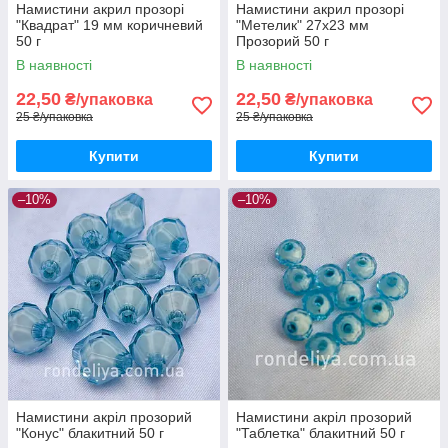
Намистини акрил прозорі
Намистини акрил прозорі
"Квадрат" 19 мм коричневий
"Метелик" 27х23 мм
50 г
Прозорий 50 г
В наявності
В наявності
22,50
22,50
₴/упаковка
₴/упаковка
25 ₴/упаковка
25 ₴/упаковка
Купити
Купити
–10%
–10%
Намистини акріл прозорий
Намистини акріл прозорий
"Конус" блакитний 50 г
"Таблетка" блакитний 50 г