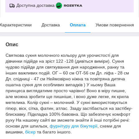
Доступна доставка
Характеристики
Доставка
Оплата
Умови повернення
Опис
Святкова сукня молочного кольору для урочистості для
дівчинки підійде на зріст 122 -128 (дивіться виміри). Сукня
чудово підійде для святкування дня народження, ранку та
інших важливих подій. ОГ – 60 см ОТ-56 см Дл. ліфа - 28 см
Дл. спідниці - 47 см Неймовірно ніжна та повітряна дитяча
ошатна сукня для особливих випадків ) У ньому Ваша
принцеса виглядатиме просто чарівно! Воно в міру пишне,
але можна зробити ще пишніше, і воно дуже легке, як крила
метелика. Колір сукні – молочний. У сукні використовується
гіпюр, віск, сітка, фатин, атлас. Ззаду застібається на застібку-
блискавку. Підкладка 100% бавовна. Що забезпечує комфорт
руху На нашому сайті ви зможете знайти й інші потрібні речі:
основи для шпильок,
фурнітуру для біжутерії
, схеми для
вишивки,
бісер
та багато іншого.