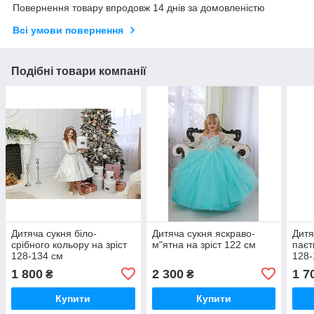
Повернення товару впродовж 14 днів за домовленістю
Всі умови повернення
Подібні товари компанії
Дитяча сукня біло-
Дитяча сукня яскраво-
Дитя
срібного кольору на зріст
м"ятна на зріст 122 см
паєт
128-134 см
128-
1 800
2 300
1 7
₴
₴
Купити
Купити