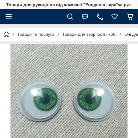
Товари для рукоділля від компанії "Ронделія - країна рукод
Товари та послуги
Товари для творчості і хобі
Очі дл