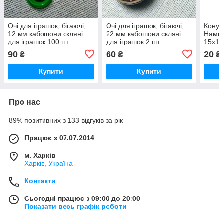
Очі для іграшок, бігаючі,
Очі для іграшок, бігаючі,
Кону
12 мм кабошони скляні
22 мм кабошони скляні
Нами
для іграшок 100 шт
для іграшок 2 шт
15х1
20шт
90
60
20
₴
₴
Купити
Купити
Про нас
89% позитивних з 133 відгуків за рік
Працює з 07.07.2014
м. Харків
Харків, Україна
Контакти
Сьогодні працює з 09:00 до 20:00
Показати весь графік роботи