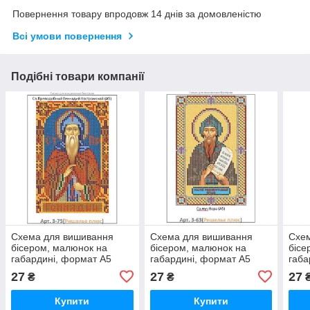
Повернення товару впродовж 14 днів за домовленістю
Всі умови повернення
Подібні товари компанії
Схема для вишивання
Схема для вишивання
Схе
бісером, малюнок на
бісером, малюнок на
бісе
габардині, формат А5
габардині, формат А5
габа
"Релігія"
"Релігія"
"Релі
27
27
27
₴
₴
Купити
Купити