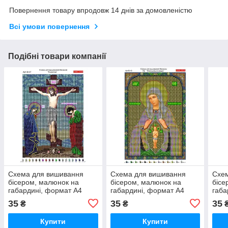
Повернення товару впродовж 14 днів за домовленістю
Всі умови повернення
Подібні товари компанії
Схема для вишивання
Схема для вишивання
Схе
бісером, малюнок на
бісером, малюнок на
бісе
габардині, формат А4
габардині, формат А4
габа
"Релігія"
"Релігія"
"Релі
35
35
35
₴
₴
Купити
Купити