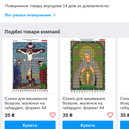
Повернення товару впродовж 14 днів за домовленістю
Всі умови повернення
Подібні товари компанії
Схема для вишивання
Схема для вишивання
Схе
бісером, малюнок на
бісером, малюнок на
бісе
габардині, формат А4
габардині, формат А4
габа
"Релігія"
"Релігія"
"Релі
35
35
35
₴
₴
Купити
Купити