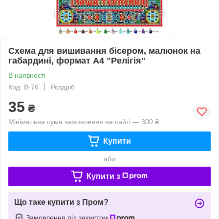
Схема для вишивання бісером, малюнок на
габардині, формат А4 "Релігія"
В наявності
Код: В-76
Роздріб
35
₴
Мінімальна сума замовлення на сайті — 300 ₴
Купити
або
Купити з
Що таке купити з Пром?
Замовлення під захистом