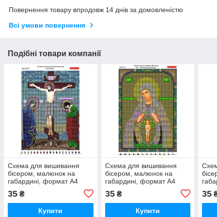
Повернення товару впродовж 14 днів за домовленістю
Всі умови повернення
Подібні товари компанії
Схема для вишивання
Схема для вишивання
Схе
бісером, малюнок на
бісером, малюнок на
бісе
габардині, формат А4
габардині, формат А4
габа
"Релігія"
"Релігія"
"Релі
35
35
35
₴
₴
Купити
Купити