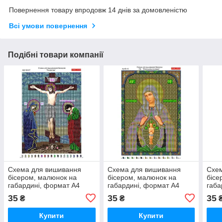
Повернення товару впродовж 14 днів за домовленістю
Всі умови повернення
Подібні товари компанії
Схема для вишивання
Схема для вишивання
Схе
бісером, малюнок на
бісером, малюнок на
бісе
габардині, формат А4
габардині, формат А4
габа
"Релігія"
"Релігія"
"Релі
35
35
35
₴
₴
Купити
Купити