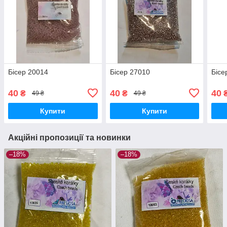
Бісер 20014
Бісер 27010
Бісе
40
40
40
₴
₴
49 ₴
49 ₴
Купити
Купити
Акційні пропозиції та новинки
–18%
–18%