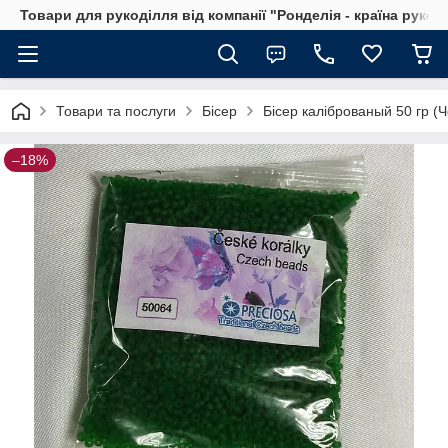
Товари для рукоділля від компанії "Ронделія - країна рукод
Товари та послуги
Бісер
Бісер каліброваный 50 гр (Ч
–18%