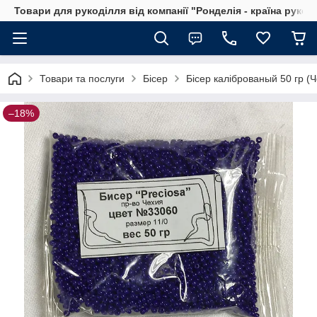
Товари для рукоділля від компанії "Ронделія - країна рукод
Товари та послуги
Бісер
Бісер каліброваный 50 гр (Ч
–18%