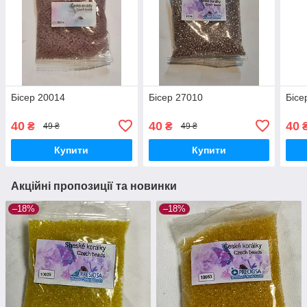
Бісер 20014
Бісер 27010
Бісе
40
40
40
₴
₴
49 ₴
49 ₴
Купити
Купити
Акційні пропозиції та новинки
–18%
–18%