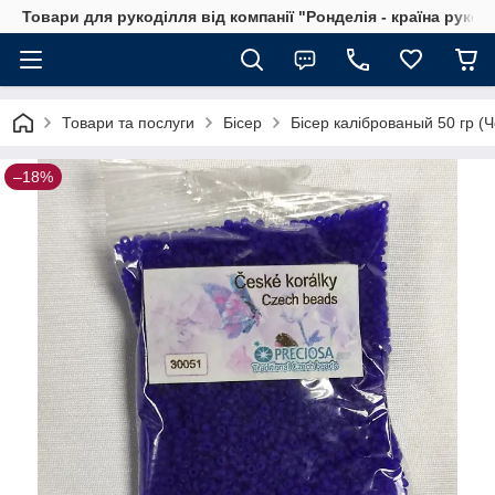
Товари для рукоділля від компанії "Ронделія - країна рукод
Товари та послуги
Бісер
Бісер каліброваный 50 гр (Ч
–18%