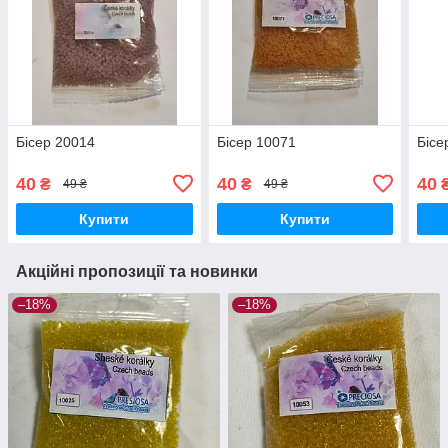
Бісер 20014
Бісер 10071
Бісе
40
40
40
₴
₴
49 ₴
49 ₴
Купити
Купити
Акційні пропозиції та новинки
–18%
–18%