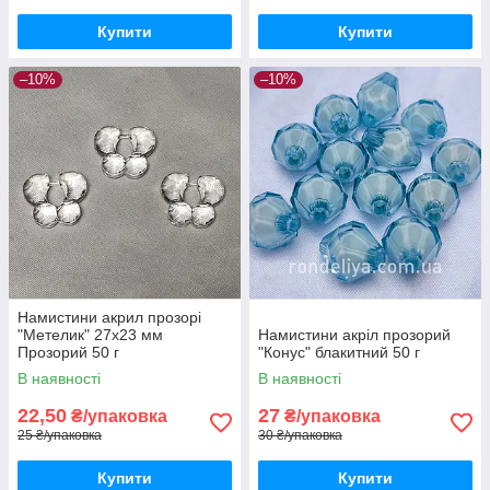
Купити
Купити
–10%
–10%
Намистини акрил прозорі
"Метелик" 27х23 мм
Намистини акріл прозорий
Прозорий 50 г
"Конус" блакитний 50 г
В наявності
В наявності
22,50
27
₴/упаковка
₴/упаковка
25 ₴/упаковка
30 ₴/упаковка
Купити
Купити