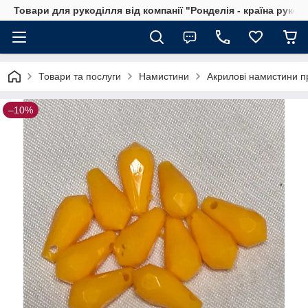
Товари для рукоділля від компанії "Ронделія - країна рукод
Товари та послуги
Намистини
Акрилові намистини п
–10%