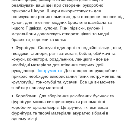
реалізувати ваші ідеї при створенні рукоробної
прикраси Шнури. Шнури використовують для
нанизування різних намистин, для створення основи під
кулон, для плетіння модних браслетів шамбала та
іншого Підвіски, кулони. Різні підвіски, кулони і
медальйони допоможуть створити цікаві та модні
браслети, сережки та кольє.
Фурнітура. Сполучні одинарні та подвійні кільця, піни,
гвоздики, стопери, різні затискачі, бейли, обіймачі та
конуси, конектори, роздільники, ланцюги - все це
необхідні матеріали для втілення творчих ідей
рукоділниць.
Інструменти
. Для створення рукоробних
прикрас необхідно використання таких інструментів, як
круглогубці, тонкогубці та кусачки. Все це ви можете
знайти у нашому магазині.
Коробочки. Для зберігання улюблених бусинок та
фурнітури можна використовувати різноманітні
коробочки органайзерів. Це зручно, т.к. вся ваша
фурнітура та творчі матеріали акуратно зібрані в
одному місці.