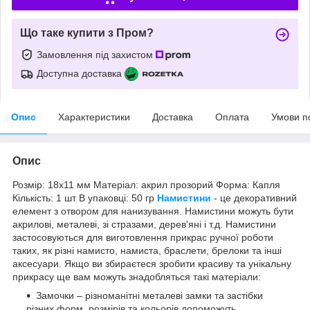
Що таке купити з Пром?
Замовлення під захистом
Доступна доставка
Опис
Характеристики
Доставка
Оплата
Умови п
Опис
Розмір: 18х11 мм Матеріал: акрил прозорий Форма: Капля
Кількість: 1 шт В упаковці: 50 гр
Намистини
- це декоративний
елемент з отвором для нанизування. Намистини можуть бути
акрилові, металеві, зі стразами, дерев'яні і т.д. Намистини
застосовуються для виготовлення прикрас ручної роботи
таких, як різні намисто, намиста, браслети, брелоки та інші
аксесуари. Якщо ви збираєтеся зробити красиву та унікальну
прикрасу ще вам можуть знадобляться такі матеріали:
Замочки – різноманітні металеві замки та застібки
різних форм, розмірів та кольорів допоможуть