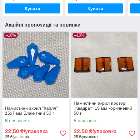
Купити
Купити
Акційні пропозиції та новинки
–10%
–10%
Намистини акрил прозорі
Намистини акрил "Капля"
"Квадрат" 19 мм коричневий
15х7 мм Блакитний 50 г
50 г
В наявності
В наявності
22,50
22,50
₴/упаковка
₴/упаковка
25 ₴/упаковка
25 ₴/упаковка