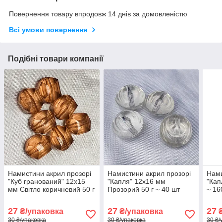
Повернення товару впродовж 14 днів за домовленістю
Всі умови повернення
Подібні товари компанії
Намистини акрил прозорі
Намистини акрил прозорі
Нами
"Куб гранований" 12х15
"Капля" 12х16 мм
"Кап
мм Світло коричневий 50 г
Прозорий 50 г ~ 40 шт
~ 16
~ 40 шт
27
27
27
₴/упаковка
₴/упаковка
₴
30 ₴/упаковка
30 ₴/упаковка
30 ₴/