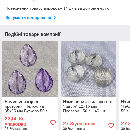
Повернення товару впродовж 14 днів за домовленістю
Всі умови повернення
Подібні товари компанії
Намистини акрил
Намистини акрил прозорі
Нами
прозорий "Пелюстка"
"Капля" 12х16 мм
"Таб
35х25 мм Бузкова 50 г ~
Прозорий 50 г ~ 40 шт
50 г
16 шт
22,50
₴/
27
27
₴/упаковка
₴
упаковка
25 ₴/упаковка
30 ₴/упаковка
30 ₴/