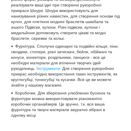
реалізувати ваші ідеї при створенні рукоробної
прикраси Шнури. Шнури використовують для
нанизування різних намистин, для створення основи під
кулон, для плетіння модних браслетів шамбала та
іншого Підвіски, кулони. Різні підвіски, кулони і
медальйони допоможуть створити цікаві та модні
браслети, сережки та кольє.
Фурнітура. Сполучні одинарні та подвійні кільця, піни,
гвоздики, стопери, різні затискачі, бейли, обіймачі та
конуси, конектори, роздільники, ланцюги - все це
необхідні матеріали для втілення творчих ідей
рукоділниць.
Інструменти
. Для створення рукоробних
прикрас необхідно використання таких інструментів, як
круглогубці, тонкогубці та кусачки. Все це ви можете
знайти у нашому магазині.
Коробочки. Для зберігання улюблених бусинок та
фурнітури можна використовувати різноманітні
коробочки органайзерів. Це зручно, т.к. вся ваша
фурнітура та творчі матеріали акуратно зібрані в
одному місці.