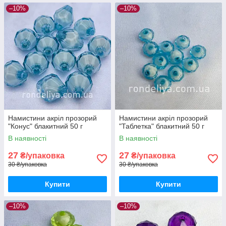
–10%
–10%
Намистини акріл прозорий
Намистини акріл прозорий
"Конус" блакитний 50 г
"Таблетка" блакитний 50 г
В наявності
В наявності
27
27
₴/упаковка
₴/упаковка
30 ₴/упаковка
30 ₴/упаковка
Купити
Купити
–10%
–10%