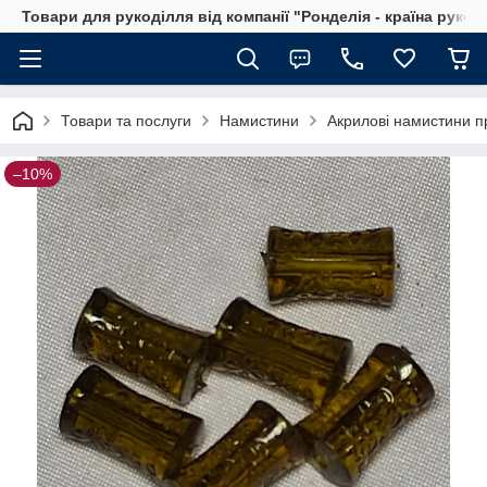
Товари для рукоділля від компанії "Ронделія - країна рукод
Товари та послуги
Намистини
Акрилові намистини п
–10%