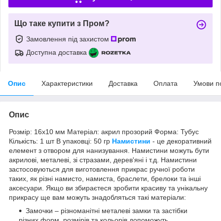
Що таке купити з Пром?
Замовлення під захистом
Доступна доставка
Опис
Характеристики
Доставка
Оплата
Умови п
Опис
Розмір: 16х10 мм Матеріал: акрил прозорий Форма: Тубус
Кількість: 1 шт В упаковці: 50 гр
Намистини
- це декоративний
елемент з отвором для нанизування. Намистини можуть бути
акрилові, металеві, зі стразами, дерев'яні і т.д. Намистини
застосовуються для виготовлення прикрас ручної роботи
таких, як різні намисто, намиста, браслети, брелоки та інші
аксесуари. Якщо ви збираєтеся зробити красиву та унікальну
прикрасу ще вам можуть знадобляться такі матеріали:
Замочки – різноманітні металеві замки та застібки
різних форм, розмірів та кольорів допоможуть