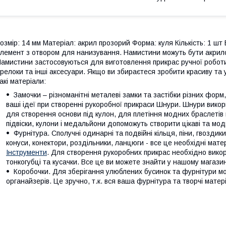
озмір: 14 мм Матеріал: акрил прозорий Форма: куля Кількість: 1 шт 
лемент з отвором для нанизування. Намистини можуть бути акрилові,
амистини застосовуються для виготовлення прикрас ручної роботи 
релоки та інші аксесуари. Якщо ви збираєтеся зробити красиву та
акі матеріали:
Замочки – різноманітні металеві замки та застібки різних форм
ваші ідеї при створенні рукоробної прикраси Шнури. Шнури вико
для створення основи під кулон, для плетіння модних браслетів ш
підвіски, кулони і медальйони допоможуть створити цікаві та мод
Фурнітура. Сполучні одинарні та подвійні кільця, піни, гвоздики,
конуси, конектори, роздільники, ланцюги - все це необхідні мате
Інструменти
. Для створення рукоробних прикрас необхідно викори
тонкогубці та кусачки. Все це ви можете знайти у нашому магазин
Коробочки. Для зберігання улюблених бусинок та фурнітури мо
органайзерів. Це зручно, т.к. вся ваша фурнітура та творчі матер