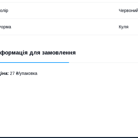
олір
Червони
Форма
Куля
нформація для замовлення
іна:
27 ₴/упаковка