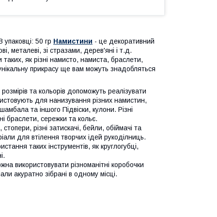
В упаковці: 50 гр
Намистини
- це декоративний
 металеві, зі стразами, дерев'яні і т.д.
таких, як різні намисто, намиста, браслети,
 унікальну прикрасу ще вам можуть знадобляться
, розмірів та кольорів допоможуть реалізувати
ристовують для нанизування різних намистин,
амбала та іншого Підвіски, кулони. Різні
ні браслети, сережки та кольє.
 стопери, різні затискачі, бейли, обіймачі та
ріали для втілення творчих ідей рукоділниць.
стання таких інструментів, як круглогубці,
і.
жна використовувати різноманітні коробочки
іали акуратно зібрані в одному місці.