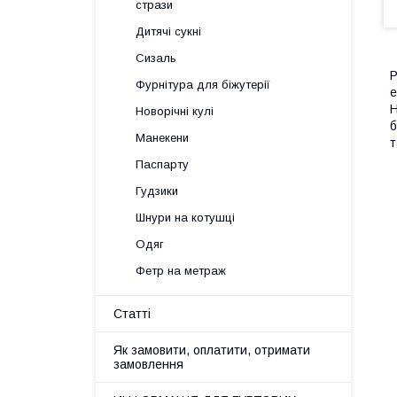
стрази
Дитячі сукні
Сизаль
Р
Фурнітура для біжутерії
е
Н
Новорічні кулі
б
Манекени
т
Паспарту
Гудзики
Шнури на котушці
Одяг
Фетр на метраж
Статті
Як замовити, оплатити, отримати
замовлення