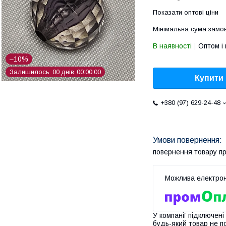
Показати оптові ціни
Мінімальна сума замов
В наявності
Оптом і 
–10%
Залишилось
0
0
днів
0
0
0
0
0
0
Купити
+380 (97) 629-24-48
повернення товару п
У компанії підключені
будь-який товар не п