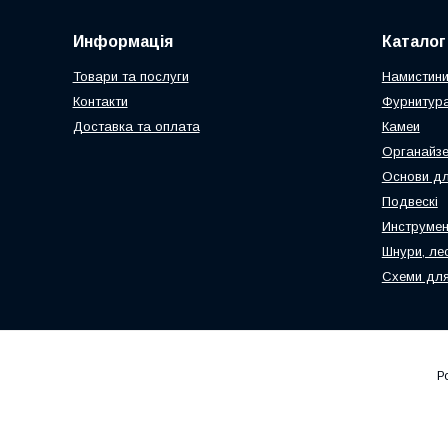
Информація
Каталог
Товари та послуги
Намистин
Контакти
Фурнитура
Доставка та оплата
Камеи
Органайз
Основи дл
Подвескі
Инструмен
Шнури, ле
Схеми для