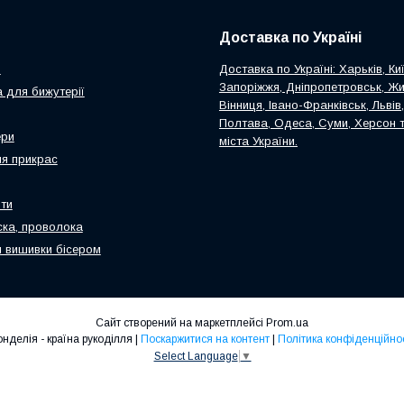
Доставка по Україні
и
Доставка по Україні: Харьків, Киї
Запоріжжя, Дніпропетровськ, Ж
 для бижутерії
Вінниця, Івано-Франківськ, Львів
Полтава, Одеса, Суми, Херсон т
ери
міста України.
я прикрас
ти
ска, проволока
 вишивки бісером
Сайт створений на маркетплейсі
Prom.ua
Ронделія - країна рукоділля |
Поскаржитися на контент
|
Політика конфіденційнос
Select Language
▼