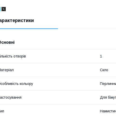
арактеристики
Основні
ількість отворів
1
атеріал
Скло
собливість кольору
Перлинн
астосування
Для біжут
ип
Намисти