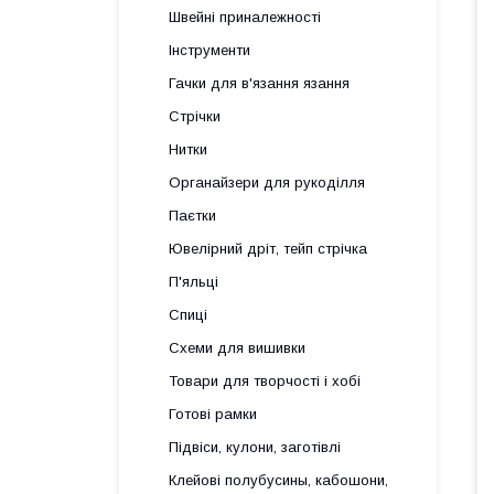
Швейні приналежності
Інструменти
Гачки для в'язання язання
Стрічки
Нитки
Органайзери для рукоділля
Паєтки
Ювелірний дріт, тейп стрічка
П'яльці
Спиці
Схеми для вишивки
Товари для творчості і хобі
Готові рамки
Підвіси, кулони, заготівлі
Клейові полубусины, кабошони,