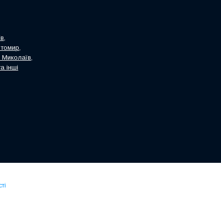
в,
итомир,
, Миколаїв,
а інші
ті