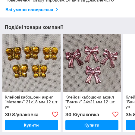
Повернення товару впродовж 14 днів за домовленістю
Всі умови повернення
Подібні товари компанії
Клейові кабошони акрил
Клейові кабошони акрил
Клей
"Метелик" 21х18 мм 12 шт
"Бантик" 24х21 мм 12 шт
"Бан
уп
уп
уп
30
30
35
₴/упаковка
₴/упаковка
₴
Купити
Купити