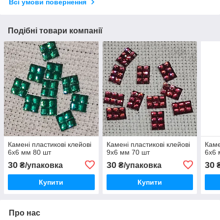
Всі умови повернення
Подібні товари компанії
Камені пластикові клейові
Камені пластикові клейові
Каме
6х6 мм 80 шт
9х6 мм 70 шт
6х6 
30
30
30
₴/упаковка
₴/упаковка
₴
Купити
Купити
Про нас