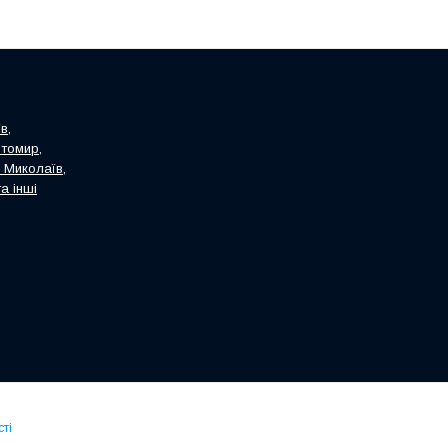
в,
итомир,
, Миколаїв,
а інші
ті