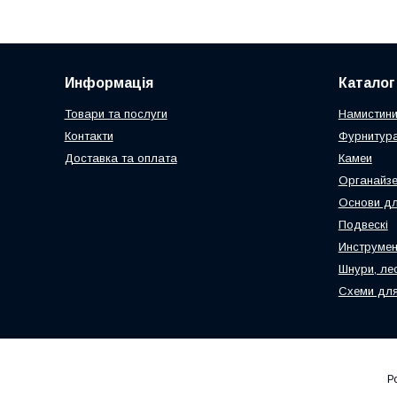
Информація
Каталог
Товари та послуги
Намистин
Контакти
Фурнитура
Доставка та оплата
Камеи
Органайз
Основи дл
Подвескі
Инструмен
Шнури, ле
Схеми для