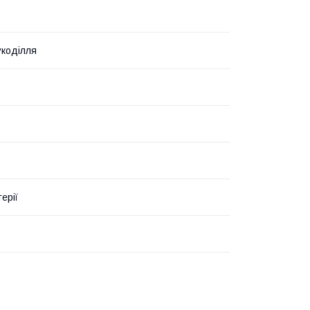
укоділля
ерії