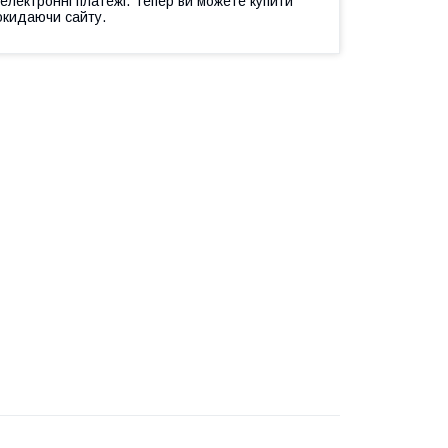
 електронні платежі. Тепер ви можете купити
окидаючи сайту.