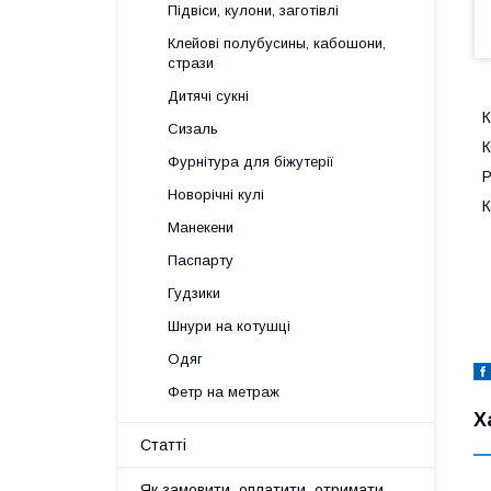
Підвіси, кулони, заготівлі
Клейові полубусины, кабошони,
стрази
Дитячі сукні
К
Сизаль
К
Фурнітура для біжутерії
Р
Новорічні кулі
К
Манекени
Паспарту
Гудзики
Шнури на котушці
Одяг
Фетр на метраж
Х
Статті
Як замовити, оплатити, отримати