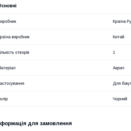
Основні
иробник
Країна Р
раїна виробник
Китай
ількість отворів
1
атеріал
Акрил
астосування
Для біжут
олір
Чорний
нформація для замовлення