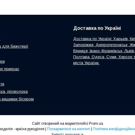
Доставка по Україні
и
Доставка по Україні: Харьків, Киї
Запоріжжя, Дніпропетровськ, Ж
 для бижутерії
Вінниця, Івано-Франківськ, Львів
Полтава, Одеса, Суми, Херсон т
ери
міста України.
я прикрас
ти
ска, проволока
 вишивки бісером
Сайт створений на маркетплейсі
Prom.ua
Ронделія - країна рукоділля |
Поскаржитися на контент
|
Політика конфіденційнос
Select Language
▼