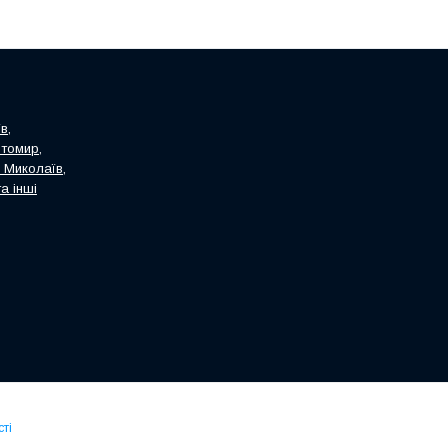
в,
итомир,
, Миколаїв,
а інші
ті