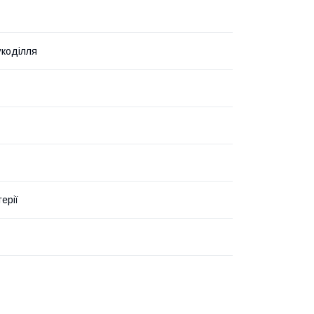
укоділля
ерії