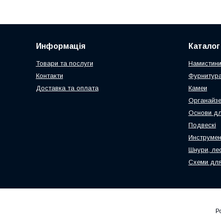
Информація
Каталог
Товари та послуги
Намистин
Контакти
Фурнитура
Доставка та оплата
Камеи
Органайз
Основи дл
Подвескі
Инструмен
Шнури, ле
Схеми для