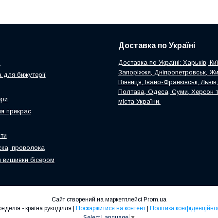
Доставка по Україні
и
Доставка по Україні: Харьків, Киї
Запоріжжя, Дніпропетровськ, Ж
 для бижутерії
Вінниця, Івано-Франківськ, Львів
Полтава, Одеса, Суми, Херсон т
ери
міста України.
я прикрас
ти
ска, проволока
 вишивки бісером
Сайт створений на маркетплейсі
Prom.ua
Ронделія - країна рукоділля |
Поскаржитися на контент
|
Політика конфіденційнос
Select Language
▼