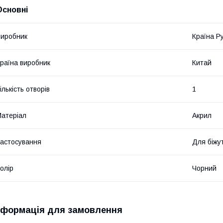
Основні
иробник
Країна Р
раїна виробник
Китай
ількість отворів
1
атеріал
Акрил
астосування
Для біжут
олір
Чорний
нформація для замовлення