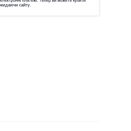
 електронні платежі. Тепер ви можете купити
окидаючи сайту.