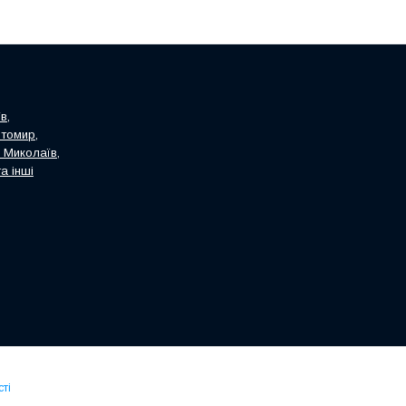
в,
итомир,
, Миколаїв,
а інші
ті