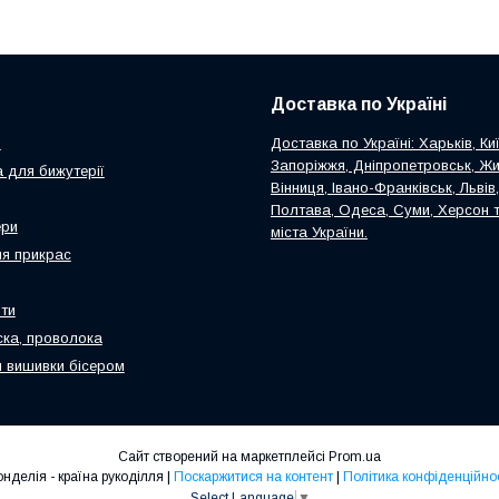
Доставка по Україні
и
Доставка по Україні: Харьків, Киї
Запоріжжя, Дніпропетровськ, Ж
 для бижутерії
Вінниця, Івано-Франківськ, Львів
Полтава, Одеса, Суми, Херсон т
ери
міста України.
я прикрас
ти
ска, проволока
 вишивки бісером
Сайт створений на маркетплейсі
Prom.ua
Ронделія - країна рукоділля |
Поскаржитися на контент
|
Політика конфіденційнос
Select Language
▼