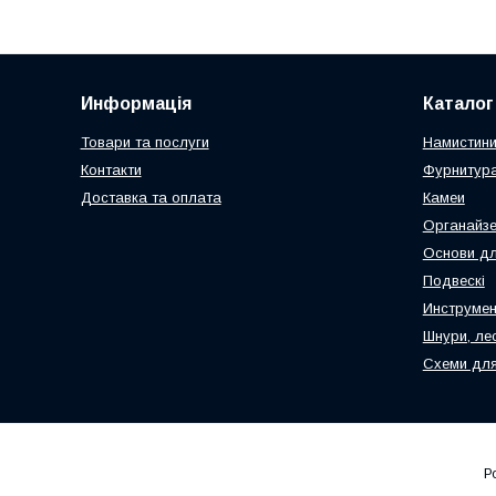
Информація
Каталог
Товари та послуги
Намистин
Контакти
Фурнитура
Доставка та оплата
Камеи
Органайз
Основи дл
Подвескі
Инструмен
Шнури, ле
Схеми для