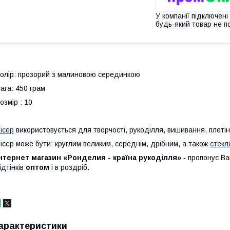
У компанії підключені
будь-який товар не п
олір: прозорий з малиновою серединкою
ага: 450 грам
озмір : 10
ісер
використовується для творчості, рукоділля, вишивання, плетін
ісер може бути: круглим великим, середнім, дрібним, а також
стекл
нтернет магазин «Ронделия - країна рукоділля»
- пропонує В
ідтінків
оптом
і в роздріб.
арактеристики