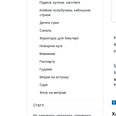
Підвіси, кулони, заготівлі
Клейові полубусины, кабошони,
стрази
Дитячі сукні
Сизаль
К
Фурнітура для біжутерії
В
Новорічні кулі
Р
Манекени
Паспарту
Б
Гудзики
Б
Шнури на котушці
І
в
Одяг
Фетр на метраж
Статті
Х
Як замовити, оплатити, отримати