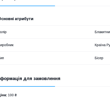
Основні атрибути
олір
Блакитн
иробник
Країна Р
ип
Бісер
нформація для замовлення
іна:
100 ₴