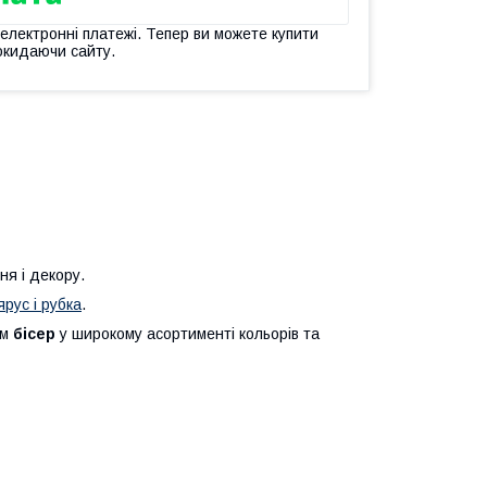
 електронні платежі. Тепер ви можете купити
окидаючи сайту.
ня і декору.
ярус і рубка
.
ам
бісер
у широкому асортименті кольорів та