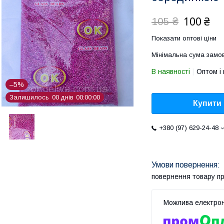
100 ₴
105 ₴
Показати оптові ціни
Мінімальна сума замов
В наявності
Оптом і 
–5%
Залишилось
0
0
днів
0
0
0
0
0
0
Купити
+380 (97) 629-24-48
повернення товару п