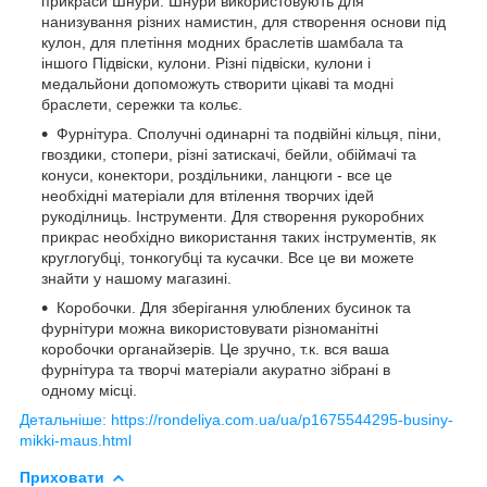
прикраси Шнури. Шнури використовують для
нанизування різних намистин, для створення основи під
кулон, для плетіння модних браслетів шамбала та
іншого Підвіски, кулони. Різні підвіски, кулони і
медальйони допоможуть створити цікаві та модні
браслети, сережки та кольє.
Фурнітура. Сполучні одинарні та подвійні кільця, піни,
гвоздики, стопери, різні затискачі, бейли, обіймачі та
конуси, конектори, роздільники, ланцюги - все це
необхідні матеріали для втілення творчих ідей
рукоділниць. Інструменти. Для створення рукоробних
прикрас необхідно використання таких інструментів, як
круглогубці, тонкогубці та кусачки. Все це ви можете
знайти у нашому магазині.
Коробочки. Для зберігання улюблених бусинок та
фурнітури можна використовувати різноманітні
коробочки органайзерів. Це зручно, т.к. вся ваша
фурнітура та творчі матеріали акуратно зібрані в
одному місці.
Детальніше: https://rondeliya.com.ua/ua/p1675544295-businy-
mikki-maus.html
Приховати