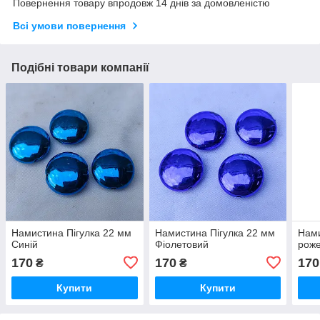
Повернення товару впродовж 14 днів за домовленістю
Всі умови повернення
Подібні товари компанії
Намистина Пігулка 22 мм
Намистина Пігулка 22 мм
Нами
Синій
Фіолетовий
рож
170
170
170
₴
₴
Купити
Купити