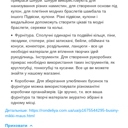
прикраси Шнури. Шнури використовують для
нанизування різних намистин, для створення основи під
кулон, для плетіння модних браслетів шамбала та
іншого Підвіски, кулони. Різні підвіски, кулони і
медальйони допоможуть створити цікаві та модні
браслети, сережки та кольє.
Фурнітура. Сполучні одинарні та подвійні кільця, піни,
гвоздики, стопери, різні затискачі, бейли, обіймачі та
конуси, конектори, роздільники, ланцюги - все це
необхідні матеріали для втілення творчих ідей
рукоділниць. Інструменти. Для створення рукоробних
прикрас необхідно використання таких інструментів, як
круглогубці, тонкогубці та кусачки. Все це ви можете
знайти у нашому магазині.
Коробочки. Для зберігання улюблених бусинок та
фурнітури можна використовувати різноманітні
коробочки органайзерів. Це зручно, т.к. вся ваша
фурнітура та творчі матеріали акуратно зібрані в
одному місці.
Детальніше: https://rondeliya.com.ua/ua/p1675544295-businy-
mikki-maus.html
Приховати