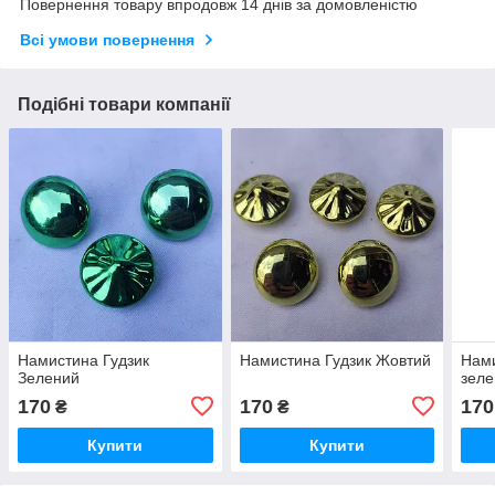
Повернення товару впродовж 14 днів за домовленістю
Всі умови повернення
Подібні товари компанії
Намистина Гудзик
Намистина Гудзик Жовтий
Нами
Зелений
зел
170
170
170
₴
₴
Купити
Купити