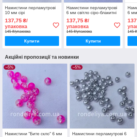
Намистини перламутрові
Намистини перламутрові
Нами
10 мм сірі
6 мм світло сіро-блакитні
6 мм
137,75
137,75
137
₴/
₴/
упаковка
упаковка
упа
145 ₴/упаковка
145 ₴/упаковка
145 ₴
Купити
Купити
Акційні пропозиції та новинки
–5%
–5%
Намистини "Бите скло" 6 мм
Намистини перламутрові 6