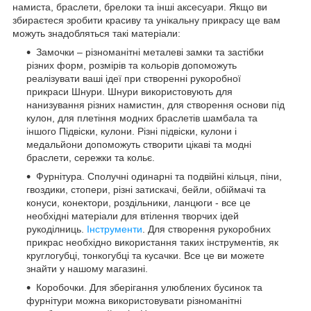
намиста, браслети, брелоки та інші аксесуари. Якщо ви
збираєтеся зробити красиву та унікальну прикрасу ще вам
можуть знадобляться такі матеріали:
Замочки – різноманітні металеві замки та застібки
різних форм, розмірів та кольорів допоможуть
реалізувати ваші ідеї при створенні рукоробної
прикраси Шнури. Шнури використовують для
нанизування різних намистин, для створення основи під
кулон, для плетіння модних браслетів шамбала та
іншого Підвіски, кулони. Різні підвіски, кулони і
медальйони допоможуть створити цікаві та модні
браслети, сережки та кольє.
Фурнітура. Сполучні одинарні та подвійні кільця, піни,
гвоздики, стопери, різні затискачі, бейли, обіймачі та
конуси, конектори, роздільники, ланцюги - все це
необхідні матеріали для втілення творчих ідей
рукоділниць.
Інструменти
. Для створення рукоробних
прикрас необхідно використання таких інструментів, як
круглогубці, тонкогубці та кусачки. Все це ви можете
знайти у нашому магазині.
Коробочки. Для зберігання улюблених бусинок та
фурнітури можна використовувати різноманітні