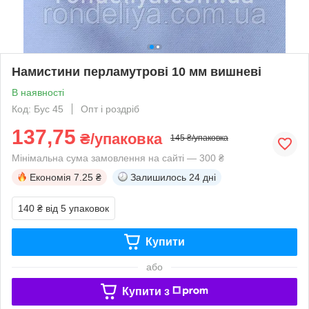
Намистини перламутрові 10 мм вишневі
В наявності
Код: Бус 45
Опт і роздріб
137,75
₴/упаковка
145 ₴/упаковка
Мінімальна сума замовлення на сайті — 300 ₴
Економія
7.25 ₴
Залишилось
24 дні
140 ₴
від 5 упаковок
Купити
або
Купити з