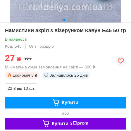
Намистини акріл з візерунком Кавун Б45 50 гр
В наявності
Код: Б45
Опт і роздріб
27
₴
30 ₴
Мінімальна сума замовлення на сайті — 300 ₴
Економія
3 ₴
Залишилось
25 днів
22 ₴
від 10 шт.
Купити
або
Купити з