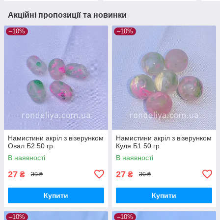
Акційні пропозиції та новинки
–10%
–10%
Намистини акріл з візерунком
Намистини акріл з візерунком
Овал Б2 50 гр
Куля Б1 50 гр
В наявності
В наявності
27
27
₴
₴
30 ₴
30 ₴
Купити
Купити
–10%
–10%