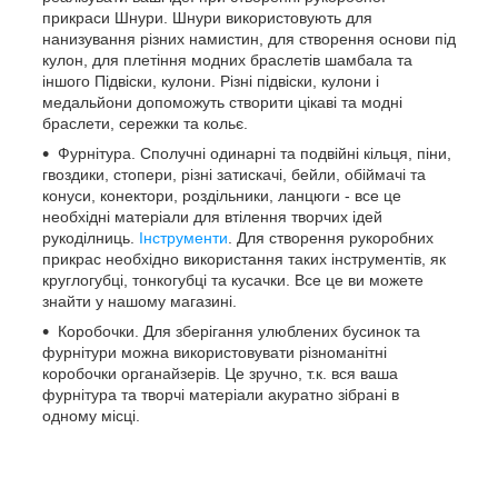
прикраси Шнури. Шнури використовують для
нанизування різних намистин, для створення основи під
кулон, для плетіння модних браслетів шамбала та
іншого Підвіски, кулони. Різні підвіски, кулони і
медальйони допоможуть створити цікаві та модні
браслети, сережки та кольє.
Фурнітура. Сполучні одинарні та подвійні кільця, піни,
гвоздики, стопери, різні затискачі, бейли, обіймачі та
конуси, конектори, роздільники, ланцюги - все це
необхідні матеріали для втілення творчих ідей
рукоділниць.
Інструменти
. Для створення рукоробних
прикрас необхідно використання таких інструментів, як
круглогубці, тонкогубці та кусачки. Все це ви можете
знайти у нашому магазині.
Коробочки. Для зберігання улюблених бусинок та
фурнітури можна використовувати різноманітні
коробочки органайзерів. Це зручно, т.к. вся ваша
фурнітура та творчі матеріали акуратно зібрані в
одному місці.