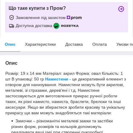
Що таке купити з Пром?
Замовлення під захистом
Доступна доставка
Опис
Характеристики
Доставка
Оплата
Умови п
Опис
Розмір: 19 х 14 мм Матеріал: акрил Форма: овал Кількість: 1
шт В упаковці: 50 гр
Намистини
- це декоративний елемент з
отвором для нанизування. Намистини можуть бути акрилові,
металеві, зі стразами, дерев'яні і т.д. Намистини
застосовуються для виготовлення прикрас ручної роботи
таких, як різні намисто, намиста, браслети, брелоки та інші
аксесуари. Якщо ви збираєтеся зробити красиву та унікальну
прикрасу ще вам можуть знадобляться такі матеріали:
Замочки – різноманітні металеві замки та застібки
різних форм, розмірів та кольорів допоможуть
реалізувати ваші ідеї при створенні рукоробної