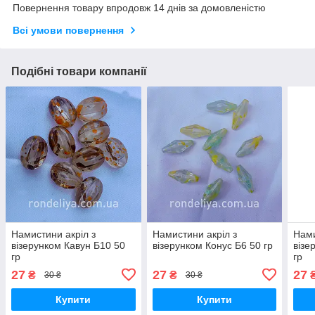
Повернення товару впродовж 14 днів за домовленістю
Всі умови повернення
Подібні товари компанії
Намистини акріл з
Намистини акріл з
Нами
візерунком Кавун Б10 50
візерунком Конус Б6 50 гр
візе
гр
гр
27
27
27
₴
₴
30 ₴
30 ₴
Купити
Купити