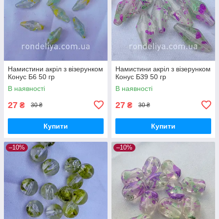
Намистини акріл з візерунком
Намистини акріл з візерунком
Конус Б6 50 гр
Конус Б39 50 гр
В наявності
В наявності
27
27
₴
₴
30 ₴
30 ₴
Купити
Купити
–10%
–10%