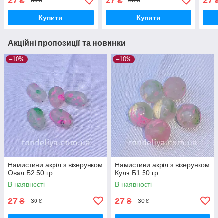
27
27
27
₴
₴
30 ₴
30 ₴
Купити
Купити
Акційні пропозиції та новинки
–10%
–10%
Намистини акріл з візерунком
Намистини акріл з візерунком
Овал Б2 50 гр
Куля Б1 50 гр
В наявності
В наявності
27
27
₴
₴
30 ₴
30 ₴