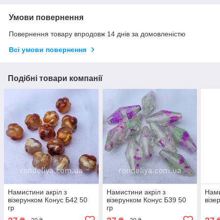
Умови повернення
Повернення товару впродовж 14 днів за домовленістю
Всі умови повернення
Подібні товари компанії
Намистини акріл з
Намистини акріл з
Нами
візерунком Конус Б42 50
візерунком Конус Б39 50
візе
гр
гр