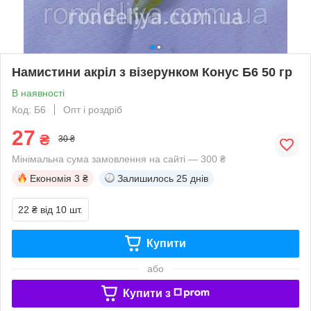
Намистини акріл з візерунком Конус Б6 50 гр
В наявності
Код: Б6
Опт і роздріб
27
₴
30 ₴
Мінімальна сума замовлення на сайті — 300 ₴
Економія
3 ₴
Залишилось
25 днів
22 ₴
від 10 шт.
Купити
або
Купити з