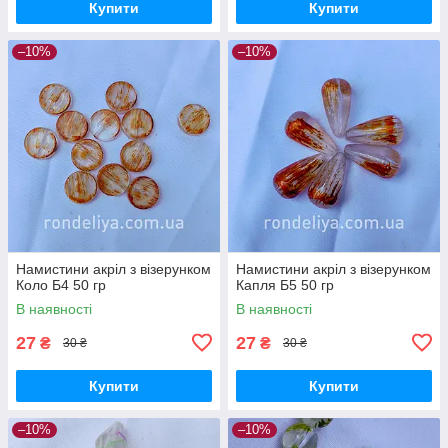
Купити
Купити
–10%
–10%
Намистини акріл з візерунком
Намистини акріл з візерунком
Коло Б4 50 гр
Капля Б5 50 гр
В наявності
В наявності
27
27
₴
₴
30 ₴
30 ₴
Купити
Купити
–10%
–10%