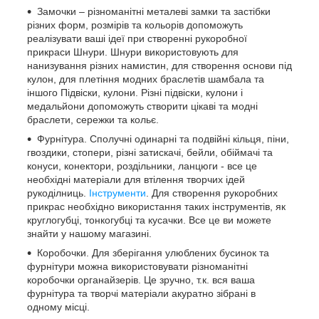
Замочки – різноманітні металеві замки та застібки
різних форм, розмірів та кольорів допоможуть
реалізувати ваші ідеї при створенні рукоробної
прикраси Шнури. Шнури використовують для
нанизування різних намистин, для створення основи під
кулон, для плетіння модних браслетів шамбала та
іншого Підвіски, кулони. Різні підвіски, кулони і
медальйони допоможуть створити цікаві та модні
браслети, сережки та кольє.
Фурнітура. Сполучні одинарні та подвійні кільця, піни,
гвоздики, стопери, різні затискачі, бейли, обіймачі та
конуси, конектори, роздільники, ланцюги - все це
необхідні матеріали для втілення творчих ідей
рукоділниць.
Інструменти
. Для створення рукоробних
прикрас необхідно використання таких інструментів, як
круглогубці, тонкогубці та кусачки. Все це ви можете
знайти у нашому магазині.
Коробочки. Для зберігання улюблених бусинок та
фурнітури можна використовувати різноманітні
коробочки органайзерів. Це зручно, т.к. вся ваша
фурнітура та творчі матеріали акуратно зібрані в
одному місці.