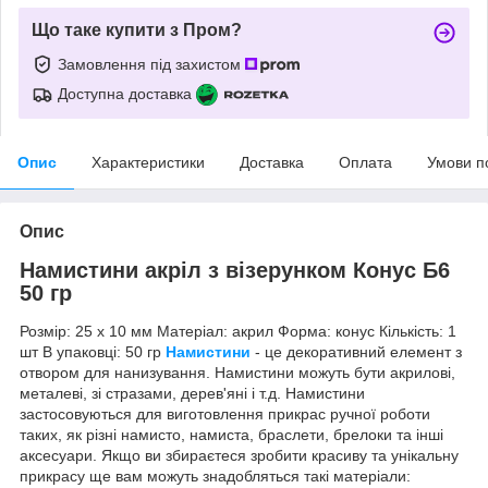
Що таке купити з Пром?
Замовлення під захистом
Доступна доставка
Опис
Характеристики
Доставка
Оплата
Умови п
Опис
Намистини акріл з візерунком Конус Б6
50 гр
Розмір: 25 х 10 мм Матеріал: акрил Форма: конус Кількість: 1
шт В упаковці: 50 гр
Намистини
- це декоративний елемент з
отвором для нанизування. Намистини можуть бути акрилові,
металеві, зі стразами, дерев'яні і т.д. Намистини
застосовуються для виготовлення прикрас ручної роботи
таких, як різні намисто, намиста, браслети, брелоки та інші
аксесуари. Якщо ви збираєтеся зробити красиву та унікальну
прикрасу ще вам можуть знадобляться такі матеріали: