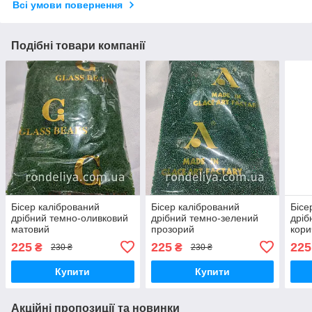
Всі умови повернення
Подібні товари компанії
Бісер калібрований
Бісер калібрований
Бісе
дрібний темно-оливковий
дрібний темно-зелений
дріб
матовий
прозорий
кори
225
225
225
₴
₴
230 ₴
230 ₴
Купити
Купити
Акційні пропозиції та новинки