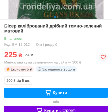
Бісер калібрований дрібний темно-зелений
матовий
В наявності
Код: БМ 12-012
Опт і роздріб
225
₴
230 ₴
Мінімальна сума замовлення на сайті — 300 ₴
Економія
5 ₴
Залишилось
25 днів
200 ₴
від 5 шт.
Купити
або
Купити з