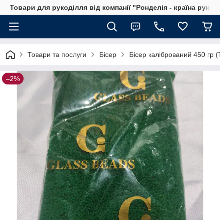
Товари для рукоділля від компанії "Ронделія - країна рукод
Товари та послуги
Бісер
Бісер калібрований 450 гр 
–2%