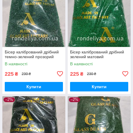
Бісер калібрований дрібний
Бісер калібрований дрібний
темно-зелений прозорий
зелений матовий
В наявності
В наявності
225
225
₴
₴
230 ₴
230 ₴
Купити
Купити
–2%
–2%