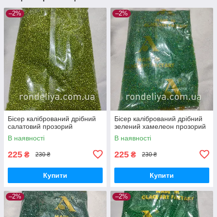
–2%
–2%
Бісер калібрований дрібний
Бісер калібрований дрібний
салатовий прозорий
зелений хамелеон прозорий
В наявності
В наявності
225
225
₴
₴
230 ₴
230 ₴
Купити
Купити
–2%
–2%