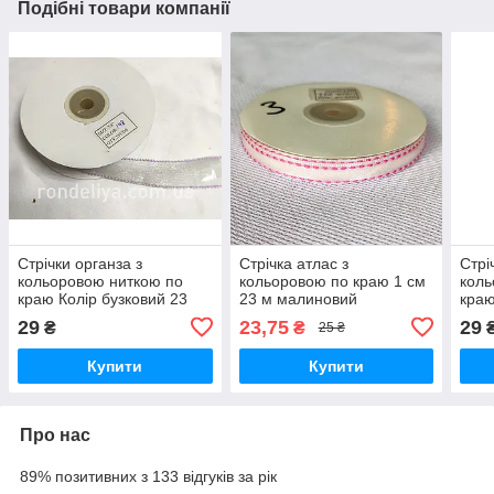
Подібні товари компанії
Стрічки органза з
Стрічка атлас з
Стрі
кольоровою ниткою по
кольоровою по краю 1 см
коль
краю Колір бузковий 23
23 м малиновий
краю
мм 23 м
блак
29
23,75
29
₴
₴
25 ₴
Купити
Купити
Про нас
89% позитивних з 133 відгуків за рік