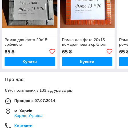
Рамка для фото 20х15
Рамка для фото 20х15
Рамк
срібляста
помаранчева з сріблом
роже
65
65
65
₴
₴
Купити
Купити
Про нас
89% позитивних з 133 відгуків за рік
Працює з 07.07.2014
м. Харків
Харків, Україна
Контакти