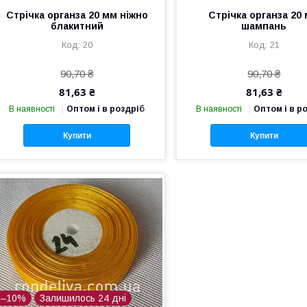
Стрічка органза 20 мм ніжно
Стрічка органза 20
блакитний
шампань
20
21
90,70 ₴
90,70 ₴
81,63 ₴
81,63 ₴
В наявності
Оптом і в роздріб
В наявності
Оптом і в р
Купити
Купити
–10%
Залишилось 24 дні