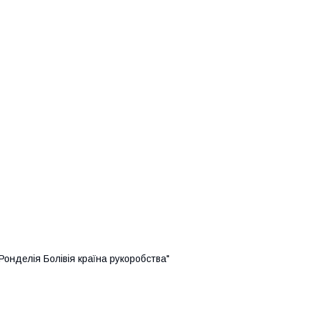
Ронделія Болівія країна рукоробства"