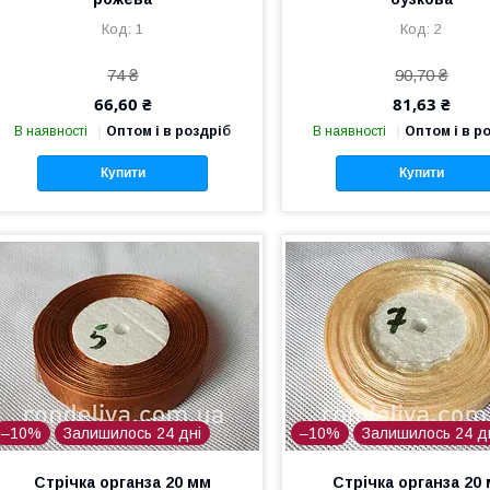
1
2
74 ₴
90,70 ₴
66,60 ₴
81,63 ₴
В наявності
Оптом і в роздріб
В наявності
Оптом і в р
Купити
Купити
–10%
Залишилось 24 дні
–10%
Залишилось 24 д
Стрічка органза 20 мм
Стрічка органза 20