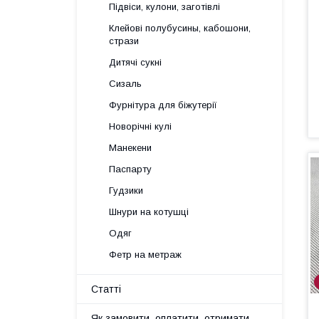
Підвіси, кулони, заготівлі
Клейові полубусины, кабошони,
стрази
Дитячі сукні
Сизаль
Фурнітура для біжутерії
Новорічні кулі
Манекени
Паспарту
Гудзики
Шнури на котушці
Одяг
Фетр на метраж
Статті
Як замовити, оплатити, отримати