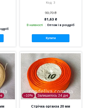
3
90,70 ₴
81,63 ₴
В наявності
Оптом і в роздріб
оздріб
Купити
ні
–10%
Залишилось 24 дні
 мм
Стрічка органза 20 мм