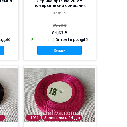
 темно
Стрічка органза 20 мм
помаранчевий соняшник
15
90,70 ₴
81,63 ₴
оздріб
В наявності
Оптом і в роздріб
Купити
ні
–10%
Залишилось 24 дні