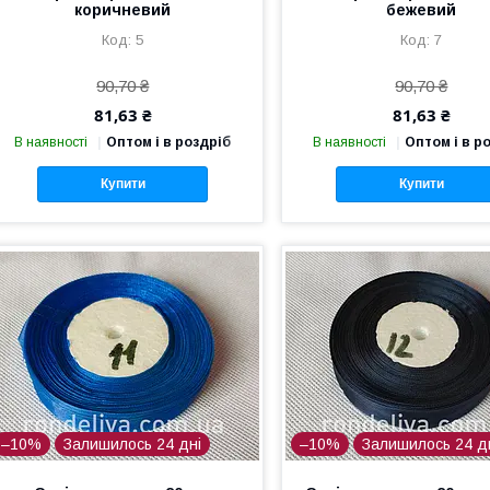
коричневий
бежевий
5
7
90,70 ₴
90,70 ₴
81,63 ₴
81,63 ₴
В наявності
Оптом і в роздріб
В наявності
Оптом і в р
Купити
Купити
–10%
Залишилось 24 дні
–10%
Залишилось 24 д