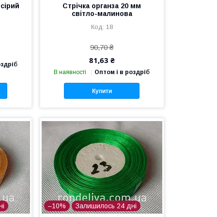
 сірий
Стрічка органза 20 мм
світло-малинова
18
90,70 ₴
81,63 ₴
оздріб
В наявності
Оптом і в роздріб
Купити
ні
–10%
Залишилось 24 дні