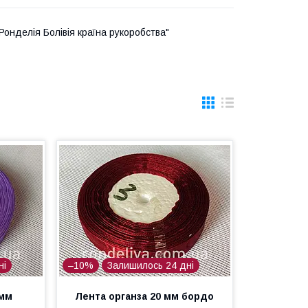
Ронделія Болівія країна рукоробства"
ні
–10%
Залишилось 24 дні
 мм
Лента органза 20 мм бордо