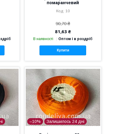
помаранчевий
10
90,70 ₴
81,63 ₴
оздріб
В наявності
Оптом і в роздріб
Купити
ні
–10%
Залишилось 24 дні