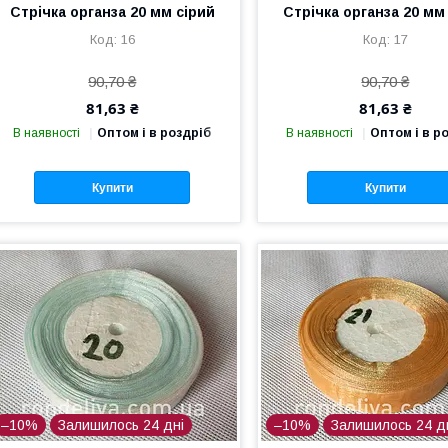
Стрічка органза 20 мм сірий
Стрічка органза 20 мм
16
17
90,70 ₴
90,70 ₴
81,63 ₴
81,63 ₴
В наявності
Оптом і в роздріб
В наявності
Оптом і в р
Купити
Купити
–10%
Залишилось 24 дні
–10%
Залишилось 24 д