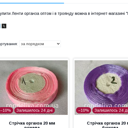
упити Ленти органза оптом і в троянду можна в інтернет-магазині "
–10%
Залишилось 24 дні
–10%
Залишилось 24 д
Стрічка органза 20 мм
Стрічка органза 20
рожева
бузкова