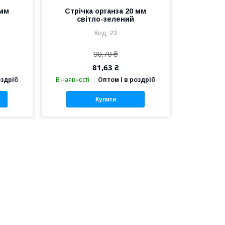
 мм
Стрічка органза 20 мм
світло-зелений
23
90,70 ₴
81,63 ₴
оздріб
В наявності
Оптом і в роздріб
Купити