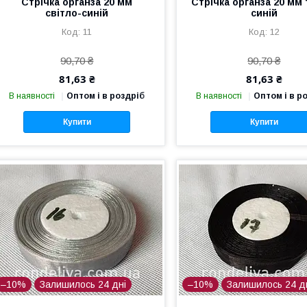
Стрічка органза 20 мм
Стрічка органза 20 мм
світло-синій
синій
11
12
90,70 ₴
90,70 ₴
81,63 ₴
81,63 ₴
В наявності
Оптом і в роздріб
В наявності
Оптом і в р
Купити
Купити
–10%
Залишилось 24 дні
–10%
Залишилось 24 д